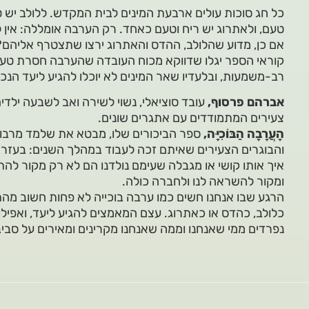
כל חג סוכות עולים ארבעת המינים לבית המקדש. ללולב יש טע
טעם, ולאתרוג יש ריח וטעם כאחד. רק הערבה אומללה: אין לה
אם כן, מדוע שהלולב, ההדס והאתרוג ירצו שתצטרף אליהם? 
קוראי הספר יגלו שדווקא מכוח העובדה שהערבה חסרת טעם 
רב-משמעות, ובלעדיו שאר המינים לא יוכלו להגיע ליעד הנכ
אברהם פרסוף,
עובד סוציאלי, נשוי לשירה ואב לשבעה ילדים
צעירים המתמודדים עם אתגרים שונים.
הָעֲרָבָה הַבּוֹכִיָּה,
ספר הביכורים שלו, מבטא את שלמד מרבותי
והבוגרים הצעירים שאיתם זכה לעבוד במהלך השנים: בעזרת
איך אותו קושי או מגבלה שעימם נולדנו הם לא רק מקור להת
ומקור להשראה לנו ולחברה כולה.
הרגע שבו אנחנו חשים כמו ערבה בוכייה לא פחות חשוב מהת
כלולב, כהדס או כאתרוג. עצם המאמצים להגיע ליעד, ואפילו
נפרדים ממי שאנחנו וממה שאנחנו מקרינים ומאירים על סביב