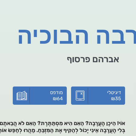
בה הבוכיה
אברהם פרסוף
דיגיטלי
מודפס
₪
64
₪
35
אוֹי! הֵיכָן הָעֲרָבָה? הַאִם הִיא מִסְתַּתֶּרֶת? הַאִם לֹא הֲבֵאתֶם
בְּלִי הָעֲרָבָה אֵינִי יָכוֹל לְהַקִּיף אֶת הַמִּזְבֵּחַ. מַהֲרוּ לְחַפֵּשׂ אוֹתָ