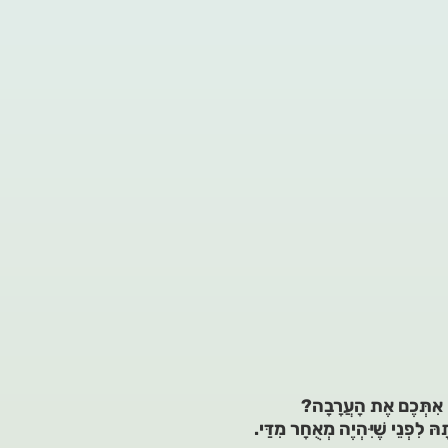
 אִתְּכֶם אֶת הָעֲרָבָה?
הּ לִפְנֵי שֶׁיִּהְיֶה מְאֻחָר מִדַּי.