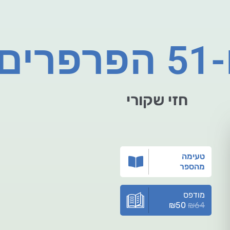
ים
חזי שקורי
טעימה
מהספר
מודפס
₪
50
₪
64