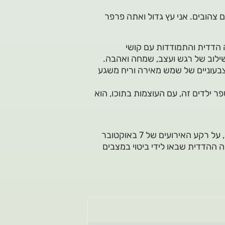
ים צהובים. אני עץ גדול ואתה פרפר
זרה הדדית והתמודדות עם קושי
בשילוב של רגש ועצב, שמחה ואהבה.
צבעוניים של שמש מאירה וריח משגע
 ילדים זה, עם העוצמות בתוכו, הוא
"העץ ו-51 הפרפרים" נכתב במקביל לשירותו הצבאי של בנו, על רקע האירועים של 7 באוקטובר
רה ההדדית שבאו לידי ביטוי במצבים