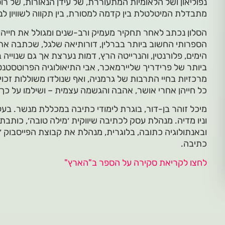
נפוליאון ושל הלאומיות המתעוררת, של עידן הנאורות, של רו
מתבדלת המיטלטלת בין קדמה למסורת, בין תקווה לשוויון לבין 
הסלון נכתב לאחר תחקיר מעמיק ורב-שנים ומגולל את חייהן 
הספרותי החשוב ביותר בברלין, דורותיאה שלגל, שכתבה את
הימים, פלורנטין, והנרייטה הרץ, דמות נערצת אך גם שנוייה
ביותר של פרידריך שליירמאכר, אבי התיאולוגיה הפרוטסטנטי
מרכזיות בחיי התרבות של גרמניה, ואף שנולדו משוללות זכויו
כל חייהן אחרי אושר, אהבה והגשמה עצמית – ושילמו על כך 
וניו מדיה. מנהלת עסק לכתיבה שיווקית ׳מילה טובה׳, כות
ובאנתולוגיה כתובה, בלוגרית, מנהלת את קבוצת הפייסבוק ׳
כתיבה.
לחצו לקריאת סקירה על הספר ב"הארץ"