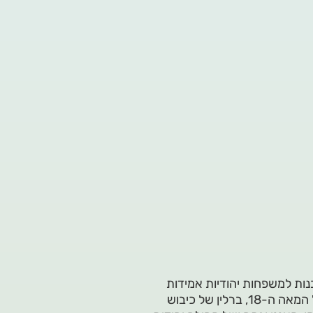
בנות למשפחות יהודיות אמידות
מכובדות ובעלות ממון החיות בברלין של המחצית השנייה של המאה ה-18, ברלין של כיבוש