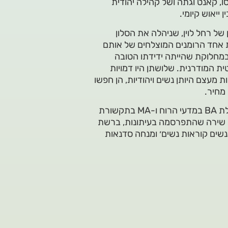
סו, קאנט וגתה ושל קהילה יהודית
ייאוש קיומי.
של רחל לוין, שניהלה את הסלון
 אחד הרומנים המוצלחים של אותם
 במחלוקת שהייתה ידידתו הטובה
ת המודרנית. שלושתן היו דמויות
ת מעצם היותן נשים ויהודיות, הן חפשו
מחיר.
מיכל זוהר בן-דור, בוגרת לימודי כתיבה במכללת מנשר. בעלת BA במדעי הרוח ו-MA בתקשורת
בת שירה שהתפרסמה בעיתונות, ברשת
נשים קוראות נשים׳ ומנחה סדנאות