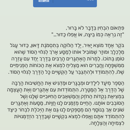
פִּתְאוֹם הִבְחִין בְּדָבָר לֹא בָּרוּר,
"זֶה נִרְאֶה כְּמוֹ בֵּיצָה, אוֹ אֲפִלּוּ כַּדּוּר…"
בֹּקֶר אֶחָד מוֹצֵא יָאִיר, יֶלֶד הַלּוֹקֶה בְּתִסְמֹנֶת דָּאוּן, כַּדּוּר עָגֹל
מְלֻכְלָךְ וּמוּזָר שֶׁמּוֹבִיל אוֹתוֹ לְמַסָּע אָרֹךְ לְגִלּוּי הַסּוֹד שֶׁהוּא
טוֹמֵן בְּתוֹכוֹ. לַמְרוֹת הָאֶתְגָּרִים הָרַבִּים בַּדֶּרֶךְ יַחַד עִם עֶזְרָה
מִמִּשְׁפָּחָה וַחֲבֵרִים הוּא מַצְלִיחַ לִמְצֹא אֶת הַכּוֹחוֹת הַפְּנִימִיִּים
שֶׁלּוֹ, לְהִתְמוֹדֵד וּלְהִתְגַּבֵּר עַל הַקְּשָׁיִים כָּל הַדֶּרֶךְ לְגִלּוּי הַסּוֹד.
הַסֵּפֶר מְיֹעָד לִילָדִים וּמְבֻגָּרִים וּמַדְגִּישׁ אֶת הַחֲשִׁיבוּת הָרַבָּה
שֶׁל הַדֶּרֶךְ אֶל הַמַּטָּרָה, הִתְמוֹדְדוּת עִם אֶתְגָּרִים וְאֶת הָעָצְמָה
בִּמְצִיאַת נְקֻדּוֹת הַחֹזֶק וְהַמַּשְׁאַבִּים הַחִיּוּבִיִּים שֶׁלָּנוּ וְשֶׁל
הַסּוֹבְבִים אוֹתָנוּ. הַחַיִּים מְזַמְּנִים לָנוּ חֲוָיוֹת, מַסָּעוֹת וְאֶתְגָּרִים
שׁוֹנִים אַךְ בְּנוֹסָף הֵם מְסַפְּקִים לָנוּ גַּם אֶת הַיְּכֹלֶת לִבְחֹר כֵּיצַד
לְהִתְמוֹדֵד אִתָּם וַאֲפִלּוּ לִמְצֹא בִּקְשָׁיִים שֶׁבַּדֶּרֶךְ הִזְדַּמְּנוּיוֹת
לִצְמִיחָה וְהַצְלָחָה.