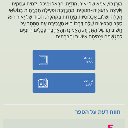
מוֹרָן לֵוִי, אִמָּא שֶׁל יָאִיר, הוֹדָיָה, הַרְאֵל וּמִיכַל. יַזָּמִית עִסְקִית
וְיוֹעֶצֶת אִרְגּוּנִית-חִנּוּכִית, מִתְנַדֶּבֶת וּפְעִילָה חֶבְרָתִית בְּנוֹשְׂאֵי
הֲכָלָה וְשִׁלּוּב אֻכְלוּסִיּוֹת מְיֻחָדוֹת בַּקְּהִלָּה. הַסּוֹד שֶׁל יָאִיר הוּא
סֵפֶר הַבִּכּוּרִים שֶׁלָּהּ דַּרְכּוֹ הִיא מַעֲבִירָה אֶת הַמֶּסֶר עַל
חֲשִׁיבוּתָן שֶׁל הַתִּקְוָה, הָאֱמוּנָה וְהָאַהֲבָה כְּכֵלִים חִיּוּנִיִּים
לְהַגְשָׁמָה וּצְמִיחָה אִישִׁית וְחֶבְרָתִית.
דיגיטלי
₪
35
מודפס
₪
58
חוות דעת על הספר