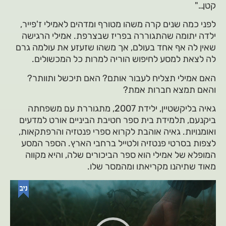
קטן…"
לפני כמה שנים קרה משהו מטורף ומדהים לאמילי ז'פייר,
ילדה יתומה שהתגוררה בפריז שבצרפת. אמילי הרגישה
שאין לה אף אחד בעולם, אך משהו שזעזע את עולמה גרם
לה לצאת למסע לחיפוש הוריה למרות כל המכשולים.
האם אמילי תצליח לעבור אותם? האם תיכשל ותוותר?
והאם תמצא חברות אמת?
גאיה בליקשטיין, ילידת 2007, מתגוררת עם משפחתה
ביקנעם, תלמידת בית ספר חטיבת הביניים אורט למדעים
ואומנויות. גאיה אוהבת לקרוא ספרי פנטזיה והרפתקאות,
לצפות בסרטי פנטזיה ולטייל ברחבי הארץ. הספר המסע
המופלא של אמילי הוא ספר הביכורים שלה, והיא מקווה
מאוד שתיהנו מקריאתו ומהמסר שלו.
נגן
וידאו