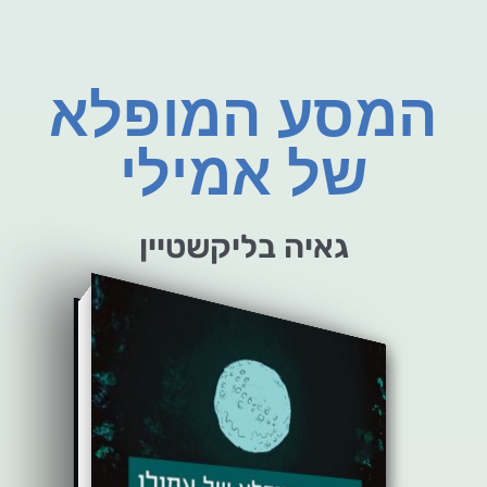
המסע המופלא
של אמילי
גאיה בליקשטיין