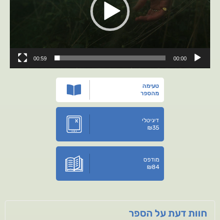
00:59
00:00
טעימה
מהספר
דיגיטלי
₪
35
מודפס
₪
84
חוות דעת על הספר