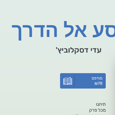
ע אל הדרך
עדי דסקלוביץ'
מודפס
₪
78
תיהנו
מכל פרק