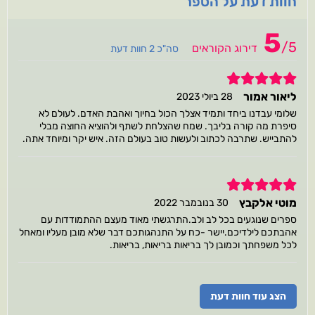
חוות דעת על הספר
5
/
5
דירוג הקוראים
סה"כ 2 חוות דעת
5
ליאור אמור
28 ביולי 2023
שלומי עבדנו ביחד ותמיד אצלך הכול בחיוך ואהבת האדם. לעולם לא
סיפרת מה קורה בליבך. שמח שהצלחת לשתף ולהוציא החוצה מבלי
להתבייש. שתרבה לכתוב ולעשות טוב בעולם הזה. איש יקר ומיוחד אתה.
5
מוטי אלקבץ
30 בנובמבר 2022
ספרים שנוגעים בכל לב ולב.התרגשתי מאוד מעצם ההתמודדות עם
אהבתכם לילדיכם.יישר -כח על התנהגותכם דבר שלא מובן מעליו ומאחל
לכל משפחתך וכמובן לך בריאות בריאות, בריאות.
הצג עוד חוות דעת