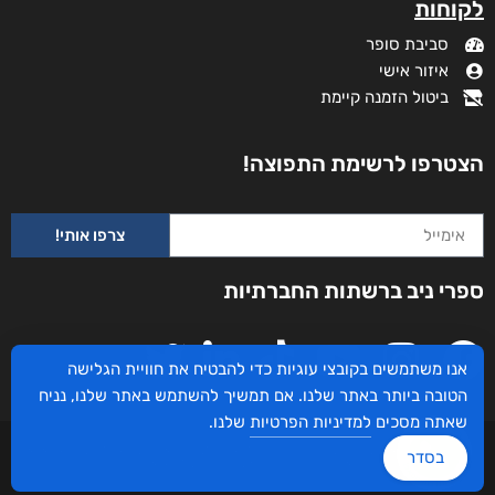
לקוחות
סביבת סופר
איזור אישי
ביטול הזמנה קיימת
הצטרפו לרשימת התפוצה!
צרפו אותי!
ספרי ניב ברשתות החברתיות
אנו משתמשים בקובצי עוגיות כדי להבטיח את חוויית הגלישה
הטובה ביותר באתר שלנו. אם תמשיך להשתמש באתר שלנו, נניח
שאתה מסכים
למדיניות הפרטיות
שלנו.
עיצוב ובניית האתר: ספרי ניב © כל הזכויות שמורות. בוקסאי טכנולוגיות בע"מ שד אבא
בסדר
אבן 16 הרצליה 4672534, מדינת ישראל