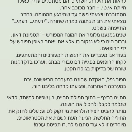
לראות את הילדה. חשתי כי הם מסתכלים עליה כאילו
הייתה אי.טי. – חבר מכוכב אחר.
הסתובבתי ויצאתי משם עד שתירגע המהומה. בחדר
מצאתי את רונית נתונה במרה שחורה. "ידעתי… ידעתי…"
התייפחה בשקט.
שנינו נמנענו מלומר את המונח המפורש – 'תסמונת דאון',
וברור היה כי לא ננקוב בו אלא אם ייאמר באופן מפורש על
ידי הרופאים.
בעוד אנו מעבדים את הרגשות המעורבים והמתעתעים,
לקחו הרופאים בפגייה דם טבורי מבתנו, וערכו בדקדקנות
שורה של בדיקות בגופה הקטן.
הפור נפל, האקדח שהונח במערכה הראשונה, ירה
במערכה האחרונה, ופגיעתו קדחה בליבנו חור.
החיים ברצף – בתוך המולת החיים, בין שפיות למיוחד, כדאי
שנלמד לקבל ולהכיל את השונה.
מותר להביט הצידה ולראות מי זקוק לסיוע; עלינו לחזק את
החוליה החלשה. הגיעה העת לשנות את הסטריאוטיפ.
מיוחדים זו לא עוד סתם מילה, זו תפיסת עולם!