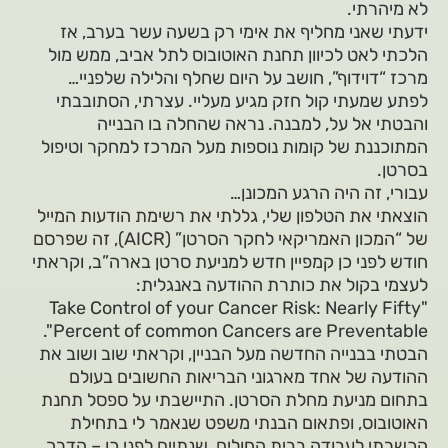
לא מיהרתי.
ידעתי שאני מחליף את אימי רק בשעה עשר בערב, אז
הלכתי לאט לכיוון תחנת האוטובוס לתל אביב, ממש מול
מרכז “דוידוף”, חושב על היום שחלף והלילה שלפניי…
לפתע שמעתי קול חזק מגיע מעליי. עצרתי, הסתובבתי
והבטתי אל על, למבנה. נראה שהחלה בו הבנייה
המתוכננת של קומות נוספות מעל המרכז למחקר וטיפול
בסרטן.
עבורי, זה היה הרגע המכונן…
הוצאתי את הטלפון שלי, גללתי את רשימת הודעות המייל
של “המכון האמריקאי לחקר הסרטן” (AICR), זה שפרסם
חודש לפני כן קמפיין חדש למניעת סרטן בארה”ב, וקראתי
לעצמי בקול את כותרת ההודעה באנגלית:
"Take Control of your Cancer Risk: Nearly Fifty
Percent of common Cancers are Preventable".
הבטתי בבנייה החדשה מעל הבניין, וקראתי שוב ושוב את
ההודעה של אחד מארגוני הבריאות החשובים בעולם
בתחום מניעת מחלת הסרטן. התיישבתי על ספסל תחנת
האוטובוס, ופתאום הבנתי משפט שנאמר לי בתחילת
הכשרתי לעבודה בבית החולים, שנתיים לפני כן – הדרך