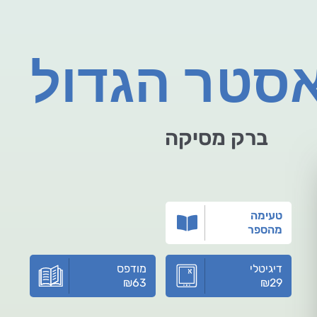
סטר הגדול
ברק מסיקה
טעימה
מהספר
דיגיטלי
מודפס
₪
63
₪
29