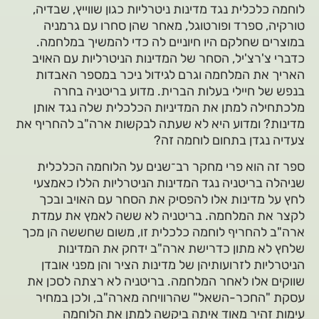
לוחמה כלכלית נגד מדינות ניטרליות כגון שווייץ, שבדיה,
טורקיה, ספרד ופורטוגל, מאחר שהן סחרו עם גרמניה
במוצרים שחלקם היו חיוניים לה כדי להמשיך במלחמה.
כדברי צ'רצ'יל, הסחר של המדינות הניטרליות עם האויב
האריך את המלחמה וגרם לגידול ניכר במספר האבדות
בנפש של חיילי בעלות הברית. מדוע בריטניה בחרה
מלכתחילה למתן את המדיניות הכלכלית שלה נגד אותן
מדינות? ומדוע היא לא שעתה לבקשות ארה"ב להחריף את
צעדיה נגדן בתחום לוחמה זה?
ספר זה הוא פרי מחקר רב־‏שנים על הלוחמה הכלכלית
שניהלה בריטניה נגד המדינות הניטרליות הללו כאמצעי
לחץ על מדינות אלו להפסיק את הסחר עם האויב ובכך
לקצר את המלחמה. בריטניה לא ששה לאמץ את עמדת
ארה"ב להחריף לוחמה כלכלית זו, משום שחששה הן מכך
שלחץ לא מתון כדרישת ארה"ב ידחק את המדינות
הניטרליות לזרועותיהן של מדינות הציר והן מפני אובדן
שווקים אלו לאחר המלחמה. בריטניה לא רצתה לסכן את
עסקת "החכר-השאל" שהרוויחה מארה"ב, ולכן במחיר
עימות זהיר מאוד איתה ביקשה למתן את הלוחמה