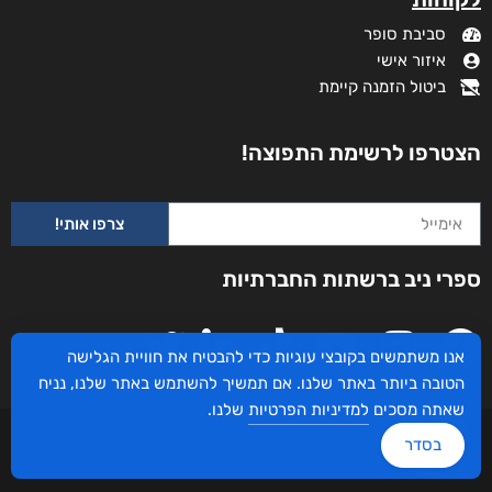
סביבת סופר
איזור אישי
ביטול הזמנה קיימת
הצטרפו לרשימת התפוצה!
צרפו אותי!
ספרי ניב ברשתות החברתיות
אנו משתמשים בקובצי עוגיות כדי להבטיח את חוויית הגלישה
הטובה ביותר באתר שלנו. אם תמשיך להשתמש באתר שלנו, נניח
שאתה מסכים
למדיניות הפרטיות
שלנו.
עיצוב ובניית האתר: ספרי ניב © כל הזכויות שמורות. בוקסאי טכנולוגיות בע"מ שד אבא
בסדר
אבן 16 הרצליה 4672534, מדינת ישראל