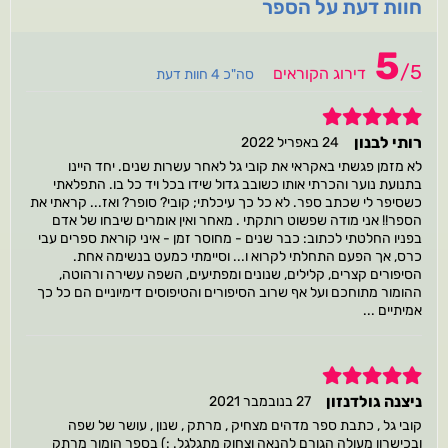
חוות דעת על הספר
5
/
5
דירוג הקוראים
סה"כ 4 חוות דעת
5
רותי לבנון
24 באפריל 2022
לא מזמן פגשתי באקראי את קובי גל לאחר עשרות שנים. יחד היינו
בתנועת נוער והכרתי אותו כשובב גדול שידו בכל ויד כל בו. התפלאתי
כשסיפר לי שכתב ספר. לא כל כך עיכלתי; קובי? סופר? ואז... קראתי את
הספר!! אני מודה שפשוט רותקתי . מאחר ואין אומרים שיבחו של אדם
בפניו החלטתי לכתוב: כבר שנים - מחוסר זמן - איני קוראת ספרים עבי
כרס, אך הפעם התחלתי לקרוא ו... וסיימתי כמעט בנשימה אחת.
הסיפורים קצרים, קלילים, שנונים ומפתיעים, השפה עשירה ורהוטה,
ההומור מתוחכם ועל אף שרוב הסיפורים והטיפוסים דימיוניים הם כל כך
אמיתיים ...
5
ניצנה גולדנזון
27 בנובמבר 2021
קובי גל , כתבת ספר מדהים מצחיק , מרתק , שנון , עושר של שפה
ובכישרון מעולה הגורם להנאה וצחוק מתגלגל. :) בספר הומור מרתק