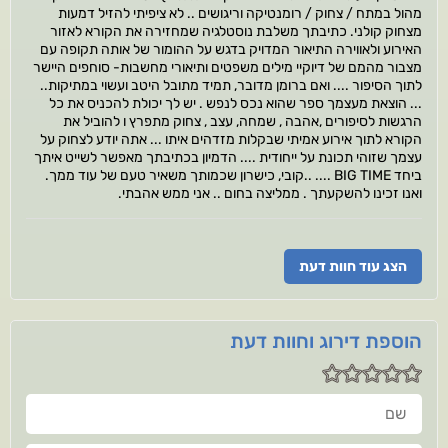
מהול במתח / צחוק / רומנטיקה וריגושים .. לא ציפיתי להזיל דמעות
מצחוק קולני. כתיבתך משלבת נוסטלגיה שמחזירה את הקורא לאזור
האירוע ולאווירה התיאור המדויק בדגש על ההומור של אותה תקופה עם
מצבור מהמם של דיוקיי מילים משפטים ותיאורי מחשבות- סוחפים היישר
לתוך הסיפור .... ואם ברומן מדובר, תמיד מתובל היטב ועשוי במתיקות..
... הוצאת מעצמך ספר שהוא נכס לנפש . יש לך יכולת להכניס את כל
הרגשות לסיפורים ,אהבה , שמחה, עצב , צחוק מתפרץ ו להוביל את
הקורא לתוך אירוע אמיתי שבקלות מזדהים איתו ... אתה יודע לצחוק על
עצמך שזוהי תכונת על ייחודית .... הדמיון בכתיבתך מאפשר לשייט איתך
ביחד BIG TIME .... ..קובי, כישרון שכמותך משאיר טעם של עוד ממך.
ואנו זכינו להשקעתך . ממליצה בחום .. אני ממש אהבתי.
הצג עוד חוות דעת
הוספת דירוג וחוות דעת
שם