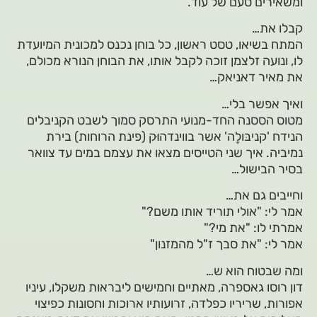
ומשאירים טעם של עוד.
קבלו את…
המתח בשיאו, טסט ראשון, כל בוחן נכנס למכונית המיועדת
לו, ונועה זלצמן זוכה לקבל אותו, את הבוחן הנורא מכולם,
את מאיר דאניאק…
ואיך אפשר בלי…
מטוס הססנה החד-מנועי התרסק סמוך לשבט הקניבלים
הנידח 'קניבּולָה' אשר בווינדהוּק (פינת הרוחות) בירת
נמיביה. איך שני הטייסים מצאו את עצמם במים עד צוואר
בסיר הבישול…
וחייבים גם את…
אמר לי: "אולי תוריד אותו משם?"
אמרתי לו: "את מי?"
אמר לי: "את סבך ז"ל מהמזנון"
ומה שבטוח הוא ש…
דון רוסו גאספרה, מאתיים וחמישים ליבראות משקלו, עיניו
אפורות, שריריו כפלדה, זרועותיו ארוכות וחסונות כפיצוי