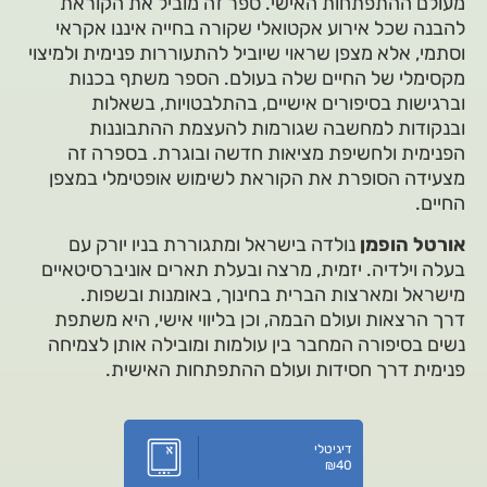
מעולם ההתפתחות האישי. ספר זה מוביל את הקוראת
להבנה שכל אירוע אקטואלי שקורה בחייה איננו אקראי
וסתמי, אלא מצפן שראוי שיוביל להתעוררות פנימית ולמיצוי
מקסימלי של החיים שלה בעולם. הספר משתף בכנות
וברגישות בסיפורים אישיים, בהתלבטויות, בשאלות
ובנקודות למחשבה שגורמות להעצמת ההתבוננות
הפנימית ולחשיפת מציאות חדשה ובוגרת. בספרה זה
מצעידה הסופרת את הקוראת לשימוש אופטימלי במצפן
החיים.
אורטל הופמן
נולדה בישראל ומתגוררת בניו יורק עם
בעלה וילדיה. יזמית, מרצה ובעלת תארים אוניברסיטאיים
מישראל ומארצות הברית בחינוך, באומנות ובשפות.
דרך הרצאות ועולם הבמה, וכן בליווי אישי, היא משתפת
נשים בסיפורה המחבר בין עולמות ומובילה אותן לצמיחה
פנימית דרך חסידות ועולם ההתפתחות האישית.
דיגיטלי
₪
40