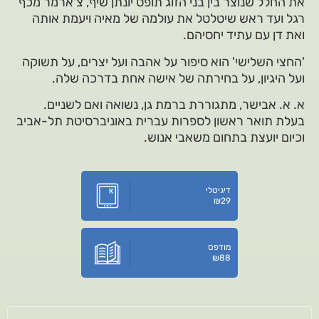
את החלל שנוצר בין בני הזוג תופס יונתן שיף, צ'ארמר מכף
רגל ועד ראש שיטלטל את עולמה של מאיה ויעמת אותה
ואת דן עם עתיד יחסיהם.
'החצי השלישי' הוא סיפור על אהבה ועל יצרים, על תשוקה
ועל היגיון, על בחירתה של אישה אחת בדרכה שלה.
א. א. אבישר, מתגוררת ברמת גן, נשואה ואם לשניים.
בעלת תואר ראשון לספרות עברית באוניברסיטת תל-אביב
וכיום יועצת בתחום משאבי אנוש.
דיגיטלי
₪
29
מודפס
₪
88