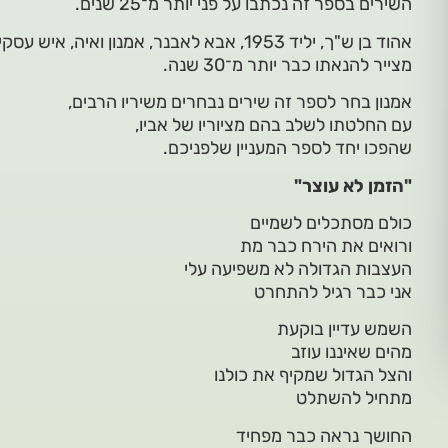
השירים בספר זה נכתבו על פני יותר מ־25 שנים.
אהוד בן ש"ך, יליד 1953, אבא לאבנר, אמנון ואיה, איש עסקים בתחומי הנדל"ן והאנרגיה.
מצייר להנאתו כבר יותר מ־30 שנה.
אמנון בחר לספר זה שירים נבחרים משיריו הרבים,
עם החלטתו לשלב בהם מציוריו של אביו,
שהפכו יחד לספר המעניין שלפניכם.
"הזמן לא עוצר"
כולם מסתכלים לשמיים
ורואים את הירח כבר מת
העצבות הגדולה לא משפיעה עלי
אני כבר רגיל להתחרט
השמש עדיין בוקעת
מהים שאיננו עוזב
והצל הגדול שמקיף את כולנו
מתחיל להשתלט
החושך נראה כבר מפחיד