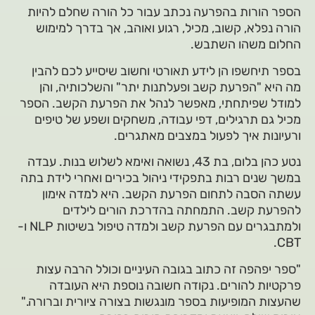
הספר הורות בהפרעה נכתב עבור כל הורה שחלם להיות
הורה נפלא, קשוב, מכיל, רגוע ואוהב, אך בדרך למימוש
החלום משהו השתבש.
בספר תיחשפו הן לידע תאורטי וחשוב שיסייע לכם להבין
מה היא "הפרעת קשב ופעלתנות יתר" והשלכותיה, והן
למודל שפיתחתי, מאפשר לנהל את הפרעת הקשב. הספר
מכיל גם תרגילים, דפי עבודה, משחקים ושפע של טיפים
ורעיונות איך לפעול במצבים מאתגרים.
נטע כהן בלום, בת 43, נשואה ואימא לשלוש בנות. עבדה
במשך שנים רבות בתפקידי ניהול בכירים ואחרי לידת בתה
עשתה הסבה לתחום הפרעת הקשב. היא למדה אימון
להפרעת קשב. התמחתה בהדרכת הורים לילדים
ולמתבגרים עם הפרעת קשב ולמדה טיפול בשיטות NLP ו-
CBT.
"ספר יפהפה זה כתוב בגובה העיניים וכולל הרבה עצות
פרקטיות להורים. נקודה חשובה נוספת היא העובדה
שהעצות המופיעות בספר מונגשות בצורה ציורית וברורה."