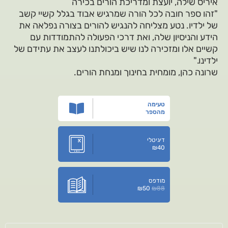
איריס שילה, יועצת ומדריכת הורים בכירה
"זהו ספר חובה לכל הורה שמרגיש אבוד בגלל קשיי קשב
של ילדיו. נטע מצליחה להנגיש להורים בצורה נפלאה את
הידע והניסיון שלה, ואת דרכי הפעולה להתמודדות עם
קשיים אלו ומזכירה לנו שיש ביכולתנו לעצב את עתידם של
ילדינו."
שרונה כהן, מומחית בחינוך ומנחת הורים.
טעימה
מהספר
דיגיטלי
₪
40
מודפס
₪
50
₪
88