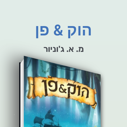
הוק & פן
מ. א. ג'וניור