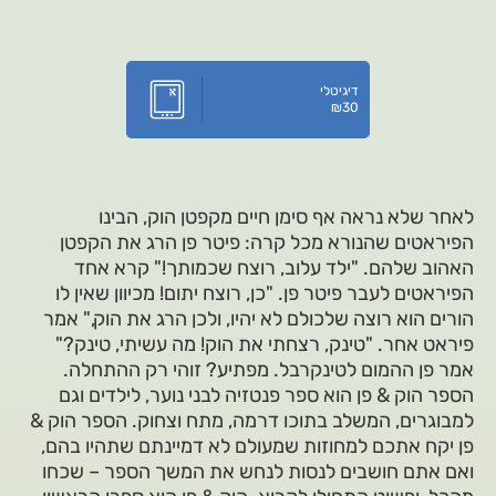
דיגיטלי
₪
30
לאחר שלא נראה אף סימן חיים מקפטן הוק, הבינו
הפיראטים שהנורא מכל קרה: פיטר פן הרג את הקפטן
האהוב שלהם. "ילד עלוב, רוצח שכמותך!" קרא אחד
הפיראטים לעבר פיטר פן. "כן, רוצח יתום! מכיוון שאין לו
הורים הוא רוצה שלכולם לא יהיו, ולכן הרג את הוק," אמר
פיראט אחר. "טינק, רצחתי את הוק! מה עשיתי, טינק?"
אמר פן ההמום לטינקרבל. מפתיע? זוהי רק ההתחלה.
הספר הוק & פן הוא ספר פנטזיה לבני נוער, לילדים וגם
למבוגרים, המשלב בתוכו דרמה, מתח וצחוק. הספר הוק &
פן יקח אתכם למחוזות שמעולם לא דמיינתם שתהיו בהם,
ואם אתם חושבים לנסות לנחש את המשך הספר – שכחו