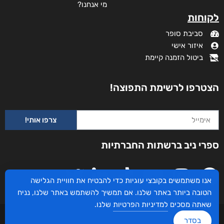
מי אנחנו?
לקוחות
סביבת סופר
איזור אישי
ביטול הזמנה קיימת
הצטרפו לרשימת התפוצה!
צרפו אותי!
ספרי ניב ברשתות החברתיות
אנו משתמשים בקובצי עוגיות כדי להבטיח את חוויית הגלישה
הטובה ביותר באתר שלנו. אם תמשיך להשתמש באתר שלנו, נניח
שאתה מסכים
למדיניות הפרטיות
שלנו.
עיצוב ובניית האתר: ספרי ניב © כל הזכויות שמורות. בוקסאי טכנולוגיות בע"מ שד אבא
בסדר
אבן 16 הרצליה 4672534, מדינת ישראל