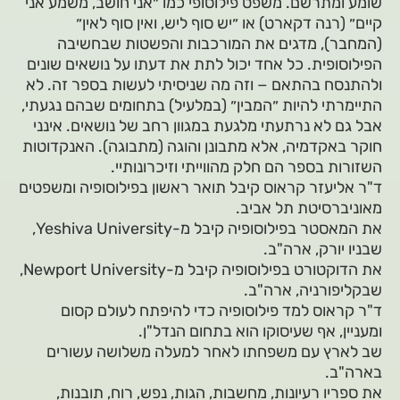
שומע ומתרשם. משפט פילוסופי כמו ״אני חושב, משמע אני
קיים״ (רנה דקארט) או ״יש סוף ליש, ואין סוף לאין״
(המחבר), מדגים את המורכבות והפשטות שבחשיבה
הפילוסופית. כל אחד יכול לתת את דעתו על נושאים שונים
ולהתנסח בהתאם − וזה מה שניסיתי לעשות בספר זה. לא
התיימרתי להיות ״המבין״ (במלעיל) בתחומים שבהם נגעתי,
אבל גם לא נרתעתי מלגעת במגוון רחב של נושאים. אינני
חוקר באקדמיה, אלא מתבונן והוגה (מתבוגה). האנקדוטות
השזורות בספר הם חלק מהווייתי וזיכרונותיי.
ד"ר אליעזר קראוס קיבל תואר ראשון בפילוסופיה ומשפטים
מאוניברסיטת תל אביב.
את המאסטר בפילוסופיה קיבל מ-Yeshiva University,
שבניו יורק, ארה"ב.
את הדוקטורט בפילוסופיה קיבל מ-Newport University,
שבקליפורניה, ארה"ב.
ד"ר קראוס למד פילוסופיה כדי להיפתח לעולם קסום
ומעניין, אף שעיסוקו הוא בתחום הנדל"ן.
שב לארץ עם משפחתו לאחר למעלה משלושה עשורים
בארה"ב.
את ספריו רעיונות, מחשבות, הגות, נפש, רוח, תובנות,