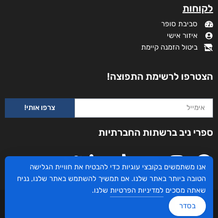
לקוחות
סביבת סופר
איזור אישי
ביטול הזמנה קיימת
הצטרפו לרשימת התפוצה!
צרפו אותי!
ספרי ניב ברשתות החברתיות
אנו משתמשים בקובצי עוגיות כדי להבטיח את חוויית הגלישה
הטובה ביותר באתר שלנו. אם תמשיך להשתמש באתר שלנו, נניח
שאתה מסכים
למדיניות הפרטיות
שלנו.
עיצוב ובניית האתר: ספרי ניב © כל הזכויות שמורות. בוקסאי טכנולוגיות בע"מ שד אבא
בסדר
אבן 16 הרצליה 4672534, מדינת ישראל