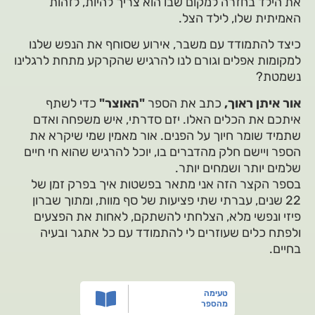
את הילד בחזרה למקום שבו הוא צריך להיות, לזהות
האמיתית שלו, לילד הצל.
כיצד להתמודד עם משבר, אירוע שסוחף את הנפש שלנו
למקומות אפלים וגורם לנו להרגיש שהקרקע מתחת לרגלינו
נשמטת?
אור איתן ראוך,
כתב את הספר
"האוצר"
כדי לשתף
איתכם את הכלים האלו. יזם סדרתי, איש משפחה ואדם
שתמיד שומר חיוך על הפנים. אור מאמין שמי שיקרא את
הספר ויישם חלק מהדברים בו, יוכל להרגיש שהוא חי חיים
שלמים יותר ושמחים יותר.
בספר הקצר הזה אני מתאר בפשטות איך בפרק זמן של
22 שנים, עברתי שתי פציעות של סף מוות, ומתוך שברון
פיזי ונפשי מלא, הצלחתי להשתקם, לאחות את הפצעים
ולפתח כלים שעוזרים לי להתמודד עם כל אתגר ובעיה
בחיים.
טעימה
מהספר