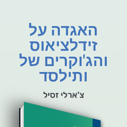
האגדה על
זידלציאוס
והג'וקרים של
ותילסד
צ'ארלי זסיל