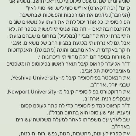
שומע ומתרשם. משפט פילוסופי כמו ״אני חושב, משמע אני
קיים״ (רנה דקארט) או ״יש סוף ליש, ואין סוף לאין״
(המחבר), מדגים את המורכבות והפשטות שבחשיבה
הפילוסופית. כל אחד יכול לתת את דעתו על נושאים שונים
ולהתנסח בהתאם − וזה מה שניסיתי לעשות בספר זה. לא
התיימרתי להיות ״המבין״ (במלעיל) בתחומים שבהם נגעתי,
אבל גם לא נרתעתי מלגעת במגוון רחב של נושאים. אינני
חוקר באקדמיה, אלא מתבונן והוגה (מתבוגה). האנקדוטות
השזורות בספר הם חלק מהווייתי וזיכרונותיי.
ד"ר אליעזר קראוס קיבל תואר ראשון בפילוסופיה ומשפטים
מאוניברסיטת תל אביב.
את המאסטר בפילוסופיה קיבל מ-Yeshiva University,
שבניו יורק, ארה"ב.
את הדוקטורט בפילוסופיה קיבל מ-Newport University,
שבקליפורניה, ארה"ב.
ד"ר קראוס למד פילוסופיה כדי להיפתח לעולם קסום
ומעניין, אף שעיסוקו הוא בתחום הנדל"ן.
שב לארץ עם משפחתו לאחר למעלה משלושה עשורים
בארה"ב.
את ספריו רעיונות, מחשבות, הגות, נפש, רוח, תובנות,