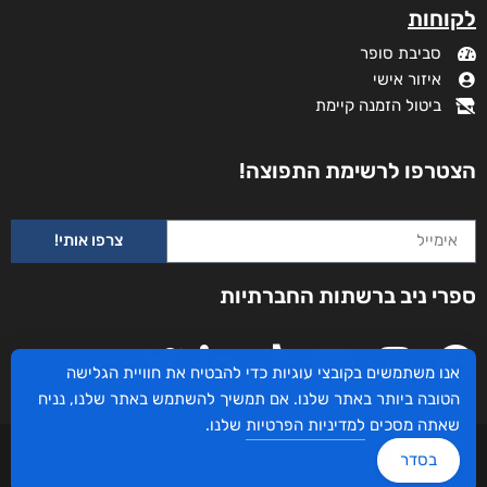
לקוחות
סביבת סופר
איזור אישי
ביטול הזמנה קיימת
הצטרפו לרשימת התפוצה!
צרפו אותי!
ספרי ניב ברשתות החברתיות
אנו משתמשים בקובצי עוגיות כדי להבטיח את חוויית הגלישה
הטובה ביותר באתר שלנו. אם תמשיך להשתמש באתר שלנו, נניח
שאתה מסכים
למדיניות הפרטיות
שלנו.
עיצוב ובניית האתר: ספרי ניב © כל הזכויות שמורות. בוקסאי טכנולוגיות בע"מ שד אבא
בסדר
אבן 16 הרצליה 4672534, מדינת ישראל