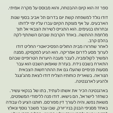
ספר זה הוא קיום ההבטחה, והוא מבוסס על מקרה אמיתי.
דודו נולד למשפחה קשת יום בדרום תל אביב בסוף שנות
הארבעים. על אף מצוקת הקיום עברו עליו ימי ילדותו
ובחרותו בנעימים. הוא התגייס לשירות הצבאי אל תוך
מלחמת ההתשה. באחד הקרבות שבהם השתתף לקה
בהלם קרב.
לאחר שחרורו מבית החולים הפסיכיאטרי החליט דודו
לערוך מסע לדרום אמריקה. הוא הגיע למקסיקו, ממנה
המשיך לקולומביה, לעבר מעבה היערות הטרופיים שבהם
התארח בשבט נידח. בעזרת שאמאן השבט הוא עבר
מסעות פנימיים שהעלו גם את ההתרחשות הצבאית
הנוראה. בשארית כוחותיו הצליח דודו לצאת מהג'ונגל
ולהגיע לארגנטינה.
בארגנטינה הכיר את אשתו לעתיד, בתו של בנקאי עשיר.
כשחזר לישראל, הם נישאו. דודו פנה ללימודי המשפטים,
משאת נפשו, והיה לעורך דין מפורסם. חותנו הציע לו עבודה
באחד מסניפי הבנק בניו־יורק, שבו עבר משבר נוסף ונאלץ