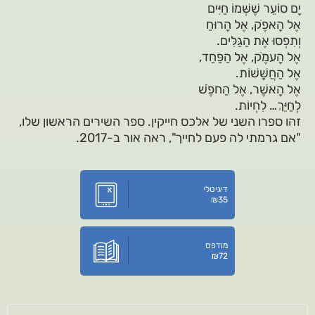
יָם סוֹעֵר שֶׁשְּׁמוֹ חַיִּים
אֶל הָאפֶֹק, אֶל הָרוּחַ
וְתִפְסוּ אֶת הַגַּלִּים.
אֶל הָעמֶֹק, אֶל הַפַּחַד,
אֶל הַחֲשָׁשׁוֹת.
אֶל הָאשֶׁר, אֶל הַחפֶֹשׁ
לְחַיֵּךְ… לִחְיוֹת.
זהו ספרו השני של אלכס חייקין. ספר השירים הראשון שלו,
"אם גרמתי לה פעם לחייך", ראה אור ב-2017.
דיגיטלי
₪
35
מודפס
₪
72