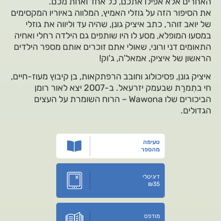
האחרים אלא אפילו אתכם, כל אחד ואחת מכם.
את הסיפור הזה על גוזלי האמיץ, המלווה באיוריו המקסימים
של יואב זוהר, כתב איציק גונן, שהיה עד וליווה את גוזלי
במסעו המופלא, מסע לו היו שותפים גם הילדה רחלי ואחיה
התאומים דני ורוני, שאולי אתם זוכרים אותם מספר הילדים
הראשון של איציק, אמאל'ה, ג'וק!
איציק גונן, פסיכולוג וחובב הרפתקאות, בן קיבוץ מעוז-חיים,
חי בתִמרַת שבעמק יזרעאל. ב-2007 יצא לאור רומן
הביכורים שלו Wawona – הרוח השומרת על העצים
הגדולים.
טעימה
מהספר
דיגיטלי
₪
35
מודפס