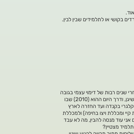
וד.
ם בקושי או לתלמידים שבין לבין.
רי שנים רבות של דימוי עצמי בגובה
דשא דרך דוקטורט בטכנולוגיות למידה באוניברסיטה של מישיגן, ודרך היום ההוא (2010) שבו
קלגרי בקנדה ועד החזרה לארץ
ת קיי ומכללת ויצו בחיפה) ולמכללת
אני עוד מנסה להבין, מה לא עבד
למיד מצטיין?
שליחות מתוך תקווה להניע שינוי