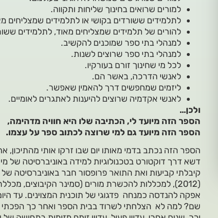
למורים שרואים בחינוך שליחות ותקווה.
לתלמידים ששורדים בקושי או לתלמידים שמצליחים מא
להורים של תלמידים שמצליחים מאוד, לתלמידים ששורדי
למנהלי בתי ספר שמוכנים להקשיב.
למנהלי בתי ספר שרוצים לשנות.
לכל מי שחינוך זורם בעורקיו.
לאנשי הדרכה, באשר הם.
ליזמים שמחפשים דרך להאמין שאפשר.
לאנשי אקדמיה שרוצים להיענות לאתגרים לאומיים.
ולכן…
הספר הזה מיועד לי, הכתיבה שלו היא חוויה מדהימה,
הספר הזה מיועד גם למי שרוצה לכתוב ספר על עצמו.
הספר הזה נכתב בדמי מאותו יום שבו זרקו אותי מהתיכון, אח
קיבלתי קביעות ואת התואר פרופסור חבר באוניברסיטה של 
(2012), למכללות להכשרת מורים (סמינר הקיבוצים, מכלל
אפקה להנדסה כמנחה פדגוגי של תוכנית המצוינים. עד היום 
שם? למה לא הצלחתי לשרוד בבית הספר ואחר כך הפכתי ת
וכך, שנים אחרי, עדיין פעיל, עדיין זומם מזימות בתחושה של 