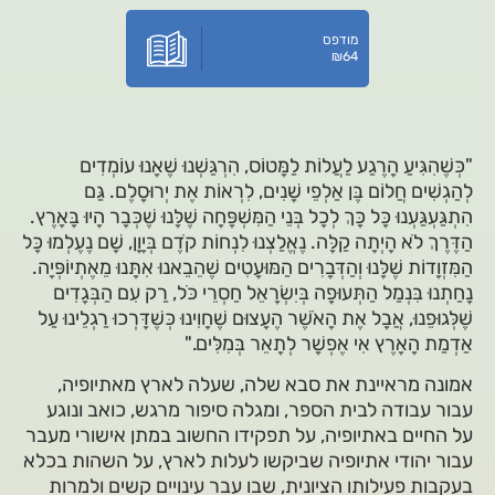
מודפס
₪
64
"כְּשֶׁהִגִּיעַ הָרֶגַע לַעֲלוֹת לַמָּטוֹס, הִרְגַּשְׁנוּ שֶׁאָנוּ עוֹמְדִים
לְהַגְשִׁים חֲלוֹם בֶּן אַלְפֵי שָׁנִים, לִרְאוֹת אֶת יְרוּסָלֶם. גַּם
הִתְגַּעְגַּעְנוּ כָּל כָּךְ לְכָל בְּנֵי הַמִּשְׁפָּחָה שֶׁלָּנוּ שֶׁכְּבָר הָיוּ בָּאָרֶץ.
הַדֶּרֶךְ לֹא הָיְתָה קַלָּה. נֶאֱלַצְנוּ לִנְחוֹת קֹדֶם בְּיָוָן, שָׁם נֶעֶלְמוּ כָּל
הַמִּזְוָדוֹת שֶׁלָּנוּ וְהַדְּבָרִים הַמּוּעָטִים שֶׁהֵבֵאנוּ אִתָּנוּ מֵאֶתְיוֹפְּיָה.
נָחַתְנוּ בִּנְמַל הַתְּעוּפָה בְּיִשְׂרָאֵל חַסְרֵי כֹּל, רַק עִם הַבְּגָדִים
שֶׁלְּגוּפֵנוּ, אֲבָל אֶת הָאֹשֶׁר הֶעָצוּם שֶׁחָוִינוּ כְּשֶׁדָּרְכוּ רַגְלֵינוּ עַל
אַדְמַת הָאָרֶץ אִי אֶפְשָׁר לְתָאֵר בְּמִלִּים."
אמונה מראיינת את סבא שלה, שעלה לארץ מאתיופיה,
עבור עבודה לבית הספר, ומגלה סיפור מרגש, כואב ונוגע
על החיים באתיופיה, על תפקידו החשוב במתן אישורי מעבר
עבור יהודי אתיופיה שביקשו לעלות לארץ, על השהות בכלא
בעקבות פעילותו הציונית, שבו עבר עינויים קשים ולמרות