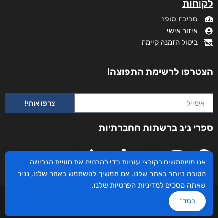
לקוחות
סביבת סופר
איזור אישי
ביטול הזמנה קיימת
הצטרפו לרשימת התפוצה!
צרפו אותי!
ספרי ניב ברשתות החברתיות
אנו משתמשים בקובצי עוגיות כדי להבטיח את חוויית הגלישה
הטובה ביותר באתר שלנו. אם תמשיך להשתמש באתר שלנו, נניח
שאתה מסכים
למדיניות הפרטיות
שלנו.
עיצוב ובניית האתר: ספרי ניב © כל הזכויות שמורות. בוקסאי טכנולוגיות בע"מ שד אבא
בסדר
אבן 16 הרצליה 4672534, מדינת ישראל