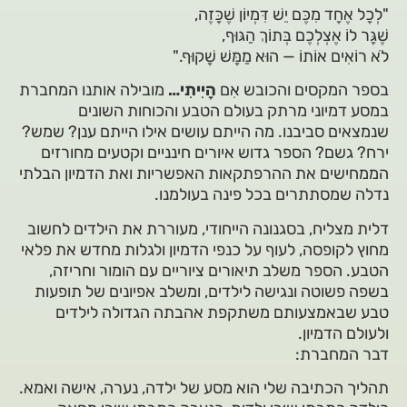
"לְכָל אֶחָד מִכֶּם יֵשׁ דִּמְיוֹן שֶׁכָּזֶה,
שֶׁגָּר לוֹ אֶצְלְכֶם בְּתוֹךְ הַגּוּף,
לֹא רוֹאִים אוֹתוֹ — הוּא מַמָּשׁ שָׁקוּף."
בספר המקסים והכובש אִם
הָיִיתִי…
מובילה אותנו המחברת
במסע דמיוני מרתק בעולם הטבע והכוחות השונים
שנמצאים סביבנו. מה הייתם עושים אילו הייתם ענן? שמש?
ירח? גשם? הספר גדוש איורים חינניים וקטעים מחורזים
הממחישים את ההרפתקאות האפשריות ואת הדמיון הבלתי
נדלה שמסתתרים בכל פינה בעולמנו.
דלית מצליח, בסגנונה הייחודי, מעוררת את הילדים לחשוב
מחוץ לקופסה, לעוף על כנפי הדמיון ולגלות מחדש את פלאי
הטבע. הספר משלב תיאורים ציוריים עם הומור וחריזה,
בשפה פשוטה ונגישה לילדים, ומשלב אפיונים של תופעות
טבע שבאמצעותם משתקפת אהבתה הגדולה לילדים
ולעולם הדמיון.
דבר המחברת:
תהליך הכתיבה שלי הוא מסע של ילדה, נערה, אישה ואמא.