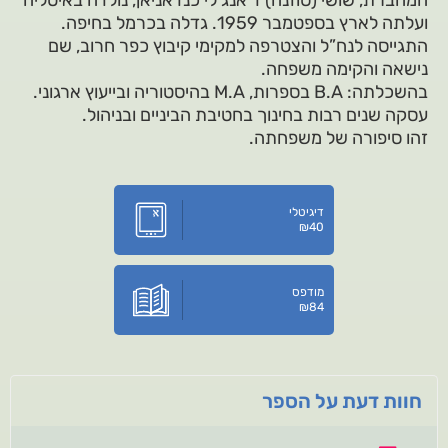
המחברת, שושי (סוזנה) ד’אנג’לי כנדאניאן, נולדה באיטליה
ועלתה לארץ בספטמבר 1959. גדלה בכרמל בחיפה.
התגייסה לנח”ל והצטרפה למקימי קיבוץ כפר חרוב, שם
נישאה והקימה משפחה.
בהשכלתה: B.A בספרות, M.A בהיסטוריה ובייעוץ ארגוני.
עסקה שנים רבות בחינוך בחטיבת הביניים ובניהול.
זהו סיפורה של משפחתה.
דיגיטלי
₪
40
מודפס
₪
84
חוות דעת על הספר