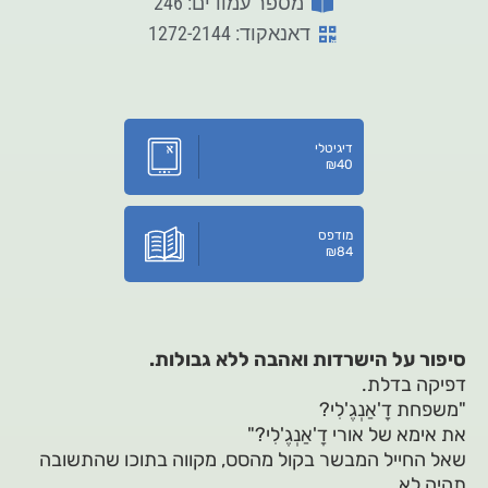
מספר עמודים: 246
דאנאקוד: 1272-2144
דיגיטלי
₪
40
מודפס
₪
84
סיפור על הישרדות ואהבה ללא גבולות.
דפיקה בדלת.
"משפחת דָ'אַנְגֶ'לִי?
את אימא של אורי דָ'אַנְגֶ'לִי?"
שאל החייל המבשר בקול מהסס, מקווה בתוכו שהתשובה
תהיה לא.