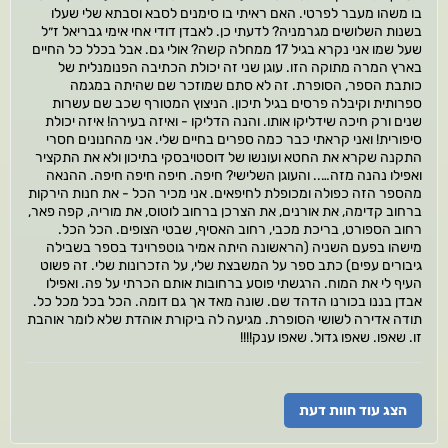
בו משהו מעבר לפרטי. האם ראיתי בו סימנים לסבא וסבתא שלי שעלו
בשנות השלושים מגרמניה? לדעתי כן. לאבדן דודי אחי אימי גבריאל ז״ל
שעל שמו אני נקרא בגיל 17 ממחלה קשה? אולי גם. אבל בכלל כל החיים
בארץ המרה מתוקה הזו. עוגן שני זה יכולת הכתיבה הפנומנלית של
כותבת הספר, הסופרת. זה לא סתם שמוזכר שם שהיתה במגמה
ספרותית וקיבלה פרסים בגיל תיכון. הניצוץ המטורף שכב שם עשרות
שנים ורק חיכה שידליקו אותו. והנה הדליקו - ואיזה בעירה! איזה יכולת
סיפורית! ואני קראתי כבר כמה ספרים בחיים שלי. אני מהחנונים חסרי
התקנה שקרא את החטא ועונשו של דוסטויבסקי בתיכון ולא את התקציר
ואפילו נהנה מזה….. והעוגן השלישי? חיפה. חיפה חיפה חיפה. ההנאה
מהספר הזה כפולה ומכופלת לחיפאים. אני מכיר הכל - את חנות הירקות
ברחוב קדימה, את אורנים, את הצרכן ברחוב לוטוס, את מוריה, קפה פאר,
רחוב הספורט, בריכת מכבי, רחוב האסיף, שבטי הצופים. הכל הכל.
מישהו בפעם השניה (הראשונה היתה אמיר גוטפרוינד בספר בשבילה
גיבורים עפים) כתב ספר על המשבצת שלי, על הזכרונות שלי. זה פשוט
העיף לי את המוח. הרגשתי פוסע ברחובות אותם הכרתי על פה. ואפילו
אבדן בננו בכורנו הדהד שם. שונה מאד אך גם דומה. הכל בכל מכל כל.
תודה אדירה לשושי הסופרת. מגיעה לה ביקורת אוהדת שלא לומר אוהבת
זו. שאפו. שאפו גדול. שאפו ענק!!!!
הצג עוד חוות דעת