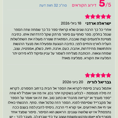
5
/
5
דירוג הקוראים
סה"כ 32 חוות דעת
5
ישראלה ארדני
18 ביולי 2026
אחרי כל כך הרבה שנים שלא קראתי ספר כל כך שמחה שזה הספר
שנפל בחלקי, ספר סוחף עם סיפור מרתק שקל להזדהות איתו. כתיבה
מצויינת ולפעמים קצת שובבה, המתארת שצורה מעולה את השתלשלות
העליה לארץ והחיים לפני, כתיבה הנוגעת ומפעילה את מנעד הרגשות
והתחושות מהיזדהות, אהבה, כעס, ארגה, חיות, כשלון, אמפטיה, עצב,
שמחה וגאווה. הכותבת מצליחה לשמור על עניין ומיקוד ללא פירוט יתר
המלעה את הקורא. ממליצה מאוד!
5
גבריאל לוריה
20 ביוני 2026
אתמול בערב סיימתי לקרוא את הספר אל הבית ברחוב הספורט. לקרוא
זה מילה מנומסת - לבלוע בשקיקה יותר נכון. אז מה אני אומר? לא שזה
״ספר מענין״ או ״קריאה מהנה״ או כתוב טוב. את זה אני אומר על הספר
של מקברייד שסיימתי לפניו. הספר הזה טלטל אותי. סחף. הרגשתי כאילו
אני חי את האירועים. אני קורא די הרבה. ניסיתי להבין למה בעצם ככה
נתפסתי? אז יש שלושה עוגנים: הראשון הוא הסיפור. סיפור שמצד אחד
מטורף ולא ייאמן ומרגש ומשמח ועצוב עד כדי שברון לב. מעבר לכך - יש