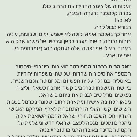
זעקותיה של אימא החרידו את הרחוב כולו.
גברת קלמפנר נרעדה והבינה,
לא! לא!
הנורא מכול קרה.
אחר כך נאלמה אימא וקולה לא יישמע, ימים ושבועות, עיניה
בוהות נכוחה, רואות מעבר לכאן ועכשיו, אל משהו שרק היא
ראתה, כאילו אף נפשה שלה נעתקה מהגוף ומרחפת בין
שמיים וארץ…
“אל הבית ברחוב הספורט”
הוא רומן ביוגרפי-היסטורי
המספר את סיפור הישרדותן של שתי משפחות יהודיות
באיטליה, במהלך עליית הפשיזם ומלחמת העולם השנייה.
בין שתי המשפחות נרקמים קשרי אהבה כשאליו וליצ’ה
נפגשים ומחליטים לבנות את ביתם בישראל.
מכאן הכתיבה אישית ומתארת רחוב ושכונה בכרמל בשנות
השישים: קשיי העלייה וההתחברות לארץ, המרקם האנושי
העדין ויחסי השכנות. זוהי ישראל החמה השואבת אליה
מהגרים וגולים, מנסה לעצב ישראלי חדש ומשלמת על
הקמת המדינה באובדן התמימות ובחיי בניה.