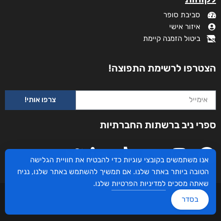
סביבת סופר
איזור אישי
ביטול הזמנה קיימת
הצטרפו לרשימת התפוצה!
צרפו אותי!
ספרי ניב ברשתות החברתיות
אנו משתמשים בקובצי עוגיות כדי להבטיח את חוויית הגלישה
הטובה ביותר באתר שלנו. אם תמשיך להשתמש באתר שלנו, נניח
שאתה מסכים
למדיניות הפרטיות
שלנו.
עיצוב ובניית האתר: ספרי ניב © כל הזכויות שמורות. בוקסאי טכנולוגיות בע"מ שד אבא
בסדר
אבן 16 הרצליה 4672534, מדינת ישראל