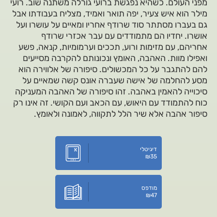
מפני העולם. כשהיא נפגשת ברועי גורלה משתנה שוב. רועי
מילר הוא איש צעיר, יפה תואר ואמיד, מצליח בעבודתו אבל
גם בעברו מסתתר סוד שרודף אחריו ומאיים על עושרו ועל
אושרו. יחדיו הם מתמודדים עם עבר אכזרי שרודף
אחריהם, עם מזימות ורוע, תככים וערמומיות, קנאה, פשע
ואפילו מוות. האהבה, האומץ ונכונותם להקרבה מסייעים
להם להתגבר על כל המכשולים. סיפורה של אלווירה הוא
מסע להחלמה של אישה שעברה אונס קשה שמאיים על
סיכוייה להאמין באהבה. זהו סיפורה של האהבה המעניקה
כוח להתמודד עם היאוש, עם הכאב ועם הקושי. זה אינו רק
סיפור אהבה אלא שיר הלל לתקווה, לאמונה ולאומץ.
דיגיטלי
₪
35
מודפס
₪
47