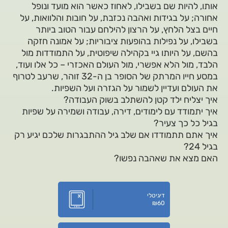
אותו, להיות שם בשבילו, לאחוז כאשר הוא מועד ונופל
אחורה; על בגידות ואהבה נכזבת, על חובות והלוואות, על
חיים בצל הלחץ, על הרצון להילחם עבור הטוב ביותר
בשבילו, על נפילות בהופעות ציבוריות; על אמונה חזקה
בהשם, על היותו גיי בקהילה שיפוטית, על התמודדות מול
הלבד, מול הלא אפשרי, מול העולם האכזרי – כל אלו ועוד,
במסע חייו המרתק של הסופר בן ה-32 זוהר, שרעב לטרוף
את העולם ועדיין לשמור על הגזרה ועל השפיות.
איך יצליח ילד קטן להשתלב בשוק העבודה?
איך יתמודד עם לימודים, דירה, עבודה ושמירה על שפיות
בגיל כל כך צעיר?
איך אתם תתמודדו אם שלב גיל ההתבגרות שלכם יגיע רק
בגיל 24?
האם מצא את שאהבה נפשו?
דיגיטלי
₪
60