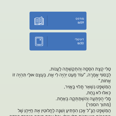
מודפס
₪
59
דיגיטלי
₪
30
טַלִּי קְצָת הִסְּסָה וְהִתְקַשְּׁתָה לַעֲנוֹת,
לְבַסּוֹף אָמְרָה, "עוֹד מְעַט יִהְיֶה לִי אָח, בְּעֶצֶם אוּלַי תִּהְיֶה זוֹ
אָחוֹת."
הַמִּשְׁפָּט נִשְׁאַר תָּלוּי בָּאֲוִיר,
כְּאִלּוּ לֹא נָחַת,
מָלִי הֻפְתְּעָה וְהִשְׁתַּתְּקָה בְּאַחַת.
(מתוך הספר)
הַמִּשְׁפָּט הַנָּ"ל אָכֵן הִפְתִּיעַ וְשִׁנָּה לַחֲלוּטִין אֶת חַיֵּיהֶן שֶׁל