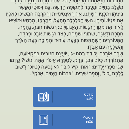
הַחֲבֵרוֹת הַנֶּאֱמָנוֹת מָלִי וְטַלִּי, וְכָל אַחַת חָוְתָה בְּנִפְרָד פְּרֵדָה
מִשָּׁלָב בַּחַיִּים וּמַעֲבָר לִתְקוּפָה חֲדָשָׁה. גַּם דְּפוּסֵי הַקֶּשֶׁר
בֵּינֵיהֶן וּתְכָנָיו הִשְׁתַּנּוּ, אַךְ הָאִינְטִימִיּוּת וְהַקִּרְבָה הִמְשִׁיכוּ לְאַפְיֵן
אֶת פְּגִישׁוֹתֵיהֶן. נוּשִׁי הַכְּלַבְלַב מְתַעֵל, מְמַרְכֵּז, מְבַטֵּא וּמוֹצִיא
לָאוֹר אֶת מִגְוַן הָרְגָשׁוֹת הָאֱנוֹשִׁיִּים: רִגְשׁוֹת חִבּהָ, נֶחָמָה,
חֶמְלָה וּדְאָגָה, שִׁתּוּף וְשִׂמְחָה, לְצַד רִגְשׁוֹת אֵבֶל וּפְרֵדָה,
הַמְּעוֹרְרִים הִשְׁתַּתְּפוּת בְּצַעַר, עִידוּד וּתְמִיכָה בְּעֵת הַצֹּרֶךְ
וְהַשְׁלָמָה עִם אָבְדָן.
שָׂרָה אוֹרְבָּך, יְלִידַת רָמַת-גַּן, יוֹעֶצֶת חִנּוּכִית בְּמִקְצוֹעָהּ,
מִּתְגּוֹרֶרֶת כַּיּוֹם בִּבְנֵי בְּרָק. לְסִפְרָהּ אֵיפֹה אַתָּה, נוּשִׁי? קָדְמוּ
שְׁנֵי סִפְרֵי יְלָדִים: "אוֹתוֹ קַיִץ לִיבָּה לֹא נָסְעָה לְטִיּוּל" וְ"שׁוּב
לָלֶכֶת יָכוֹל", וְסֵפֶר שִׁירִים, "בִּרְבוֹת הַיָּמִים, אֱלֹקַי".
מודפס
₪
59
דיגיטלי
₪
30