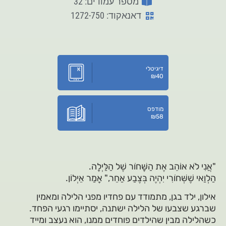
מספר עמודים: 32
דאנאקוד: 1272-750
דיגיטלי
₪
40
מודפס
₪
58
"אֲנִי לֹא אוֹהֵב אֶת הַשָּׁחֹור שֶׁל הַלַּיְלָה.
הַלְוַאי שֶׁשְּׁחֹורִי יִהְיֶה בְּצֶבַע אַחֵר," אָמַר אֵיְלוֹן.
אילון, ילד בגן, מתמודד עם פחדיו מפני הלילה ומאמין
שברגע שצבעו של הלילה ישתנה, יסתיימו רגעי הפחד.
כשהלילה מבין שהילדים פוחדים ממנו, הוא נעצב ומייד