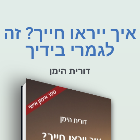
איך ייראו חייך? זה
לגמרי בידיך
דורית הימן