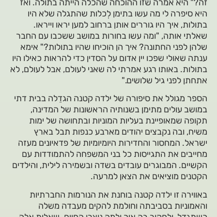
זה?" היא אמרה שזו ההוכחה שהכלה הייתה בתולה. ואז
היא סיפרה לי מה עשו בתימן לְכלות שהתגלה שלא היו
בתולות, איך היו גוררים אותן ברחוב למען יראו וייראו.
שאלתי אותה, "ומה עשו בחורות במושב ששכבו עם החבר
שלהן לפני החתונה? איך הן הוכיחו שהיו בתולות?" אימא
ענתה שאולי שפכו יין אדום על הסדין כדי להראות כאילו היו
בתולות. באותו רגע אמרתי לה שאני לעולם, אבל לעולם, לא
אתחתן לפני גיל שלושים."
הספר מגולל את סיפורה של ילדה קטנה הגדֵלה בבית דתי
במושב עולים מתימן בשנותיה הראשונות של המדינה,
תקופה שמאופיינת בעליות המוניות ובתחושה של ימות
משיח, ובה נקבצים יהודים מארבע כנפות תבל בארץ
ישראל. המחסור והחדירות היומיומיות של פדאיונים מעזה
מחייבים את התגייסות כל בני המשפחה להתמודדות עם
הקשיים. המבוגרים עובדים בשדה ובשמירה לילית, והילדים
הקטנים מוציאים את הצאן למרעה.
באווירה זו ילדה קטנה בוחנת את הנורמות החברתיות
והאמוניות בסביבתה וחולמת להקים מעבדה משלה
כשתגדל, ולחקור בה איך ולמה נוצרו החיים. שאלות אלה