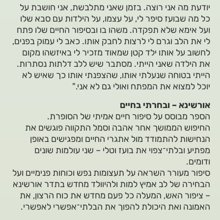
יודעת מה אני רוצה. בזמן שאני מתלבשת, אני חושבת על
כל מה שבועז סיפר לי, על עצמו, על הילדות עם סבא שלו
ועל אימא שלא תפקדה. משהו בו ובסיפור החיים שלו פתח
לי את הלב וגרם לי לרצות לחבק אותו. כאב לי עמוק בפנים,
לחשוב על אותו ילד קטן שמאוד מזכיר לי באיזשהו מקום
את הילדה שאני הייתי. מסתבר שיש ללב דלתות נסתרות.
הייתי בטוחה שנעלתי אותו, שהצפנתי אותו כך שאיש לא
יוכל למצוא את המפתח ואולי גם לא אני."
אורשינא – ובחרתי בחיים
הספר מבוסס על סיפור חיים אמיתי של הסופרת.
החיפוש הממושך אחר אהבה וסמל התקווה פוגשים את
הנחישות להתמודד מול אתגרי החיים ומפגישים באופן
מפתיע ובלתי־צפוי את בועז וטלי – שני עולמות שונים
ודומים.
סיפור מעורר השראה על תעצומות נפש וכוחות פנימיים ועל
הבחירה של לב אמיץ למות ולהיוולד מחדש בתדר אורשינא
– ציפור האש, המעלה כל פעם מחדש את כוח הרצון, את
האמונה ואת היכולת להפוך את הבלתי־אפשרי לאפשרי.