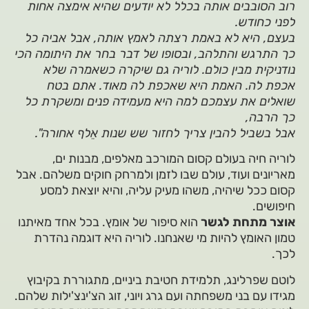
רוב הסובבים אותה בכלל לא יודעים שהיא אימצה אחות
לפני כחודש.
בעצם, היא לא באמת רצתה לאמץ אותה, אבל אביה כל
כך התרגש והתלהב, ובסופו של דבר בחר את היתומה הכי
נודניקית מבין כולם. לוריה גם שיקרה כשאמרה שלא
אכפת לה. האמת היא שאכפת לה מאוד. אתם בטח
שואלים את עצמכם למה היא מעמידה פנים ומשקרת כל
כך הרבה,
אבל בשביל להבין צריך לחזור שש שנות אֵלף אחורה".
לוריה חיה בעולם קסום המורכב מאלפים, מבנות ים,
מאריונים ועוד, עולם שבו לזמן ולמרחק חוקים משלהם. אבל
קסום ככל שיהיה, משהו מעיק עליה, והיא יוצאת למסע
חיפושים.
אוצר מתחת לגשר
הוא סיפור של אומץ. בכל אחד מאיתנו
טמון האומץ להיות מי שאנחנו. לוריה היא דוגמה נהדרת
לכך.
לוטם שפרלינג, תלמידת חטיבת ביניים, מתגוררת בקיבוץ
מגידו עם בני משפחתה ועם גרג ויוני, זוג הצ'ינצ'ילות שלהם.