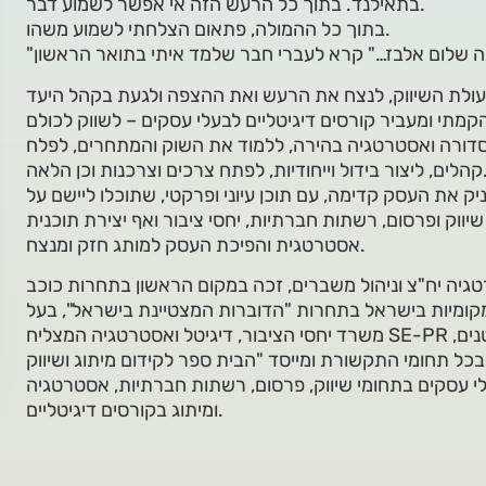
בתאילנד. בתוך כל הרעש הזה אי אפשר לשמוע דבר.
בתוך כל ההמולה, פתאום הצלחתי לשמוע משהו.
מתי ומעביר קורסים דיגיטליים לבעלי עסקים – לשווק לכולם
ת סדורה ואסטרטגיה בהירה, ללמוד את השוק והמתחרים, לפלח
, לפתח צרכים וצרכנות וכן הלאה.
ק את העסק קדימה, עם תוכן עיוני ופרקטי, שתוכלו ליישם על
וק ופרסום, רשתות חברתיות, יחסי ציבור ואף יצירת תוכנית
אסטרטגית והפיכת העסק למותג חזק ומנצח.
גיה יח"צ וניהול משברים, זכה במקום הראשון בתחרות כוכב
מקומיות בישראל בתחרות "הדוברות המצטיינת בישראל", בעל
משרד יחסי הציבור, דיגיטל ואסטרטגיה המצליח SE-PR המלווה מגוון רחב של עסקים קטנים,
ות בכל תחומי התקשורת ומייסד "הבית ספר לקידום מיתוג ושיווק
לי עסקים בתחומי שיווק, פרסום, רשתות חברתיות, אסטרטגיה
ומיתוג בקורסים דיגיטליים.