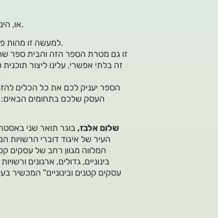
"או, הינה שלום אלבז…" קרא לעברי חבר שלמד איתי בתואר הראשון.
למעשה זו מהות פעולת השיווק, לנצח את הרעש ואת ההצפה ולגעת בקהל היעד.
זו גם מטרת הספר הזה והבית ספר שהק
זה בלתי אפשרי, עלינו ליצור תוכני
קהלים, ליצור בידול וייחודיות
הספר יעניק לכם את כל הכלים להזני
העסק שלכם בתחומים הבאים: שיו
שלום אלבז,
בוגר תואר שני באסטרט
העיר של איגוד דוברי הרשויות ה
בינוניים, גדולים, ארגונים ורשוי
עסקים קטנים ובינוניים" המכשיר בע