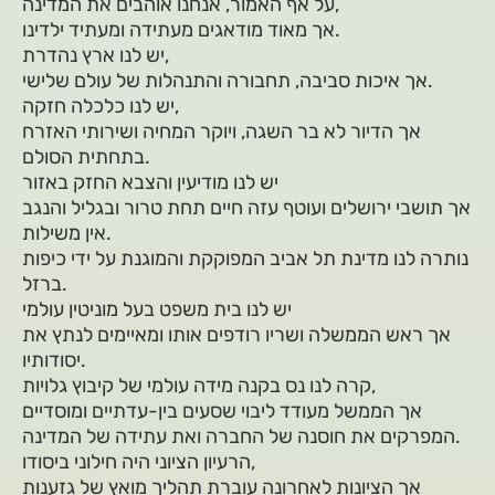
על אף האמור, אנחנו אוהבים את המדינה,
אך מאוד מודאגים מעתידה ומעתיד ילדינו.
יש לנו ארץ נהדרת,
אך איכות סביבה, תחבורה והתנהלות של עולם שלישי.
יש לנו כלכלה חזקה,
אך הדיור לא בר השגה, ויוקר המחיה ושירותי האזרח
בתחתית הסולם.
יש לנו מודיעין והצבא החזק באזור
אך תושבי ירושלים ועוטף עזה חיים תחת טרור ובגליל והנגב
אין משילות.
נותרה לנו מדינת תל אביב המפוקקת והמוגנת על ידי כיפות
ברזל.
יש לנו בית משפט בעל מוניטין עולמי
אך ראש הממשלה ושריו רודפים אותו ומאיימים לנתץ את
יסודותיו.
קרה לנו נס בקנה מידה עולמי של קיבוץ גלויות,
אך הממשל מעודד ליבוי שסעים בין-עדתיים ומוסדיים
המפרקים את חוסנה של החברה ואת עתידה של המדינה.
הרעיון הציוני היה חילוני ביסודו,
אך הציונות לאחרונה עוברת תהליך מואץ של גזענות