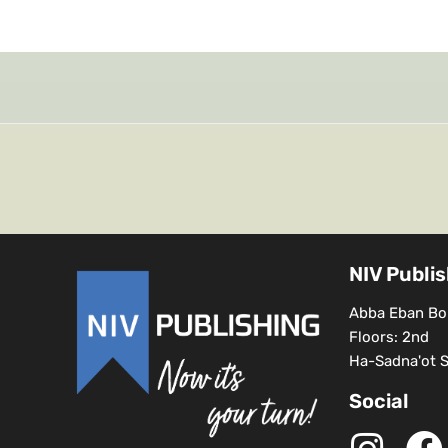
NIV Publi
Abba Eban Bou
Floors: 2nd
Ha-Sadna'ot St
Social