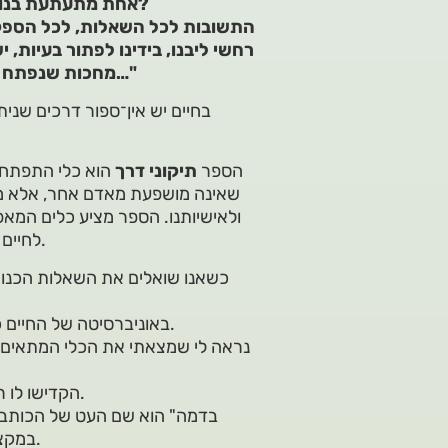
אחת מתעתעת בנו, מטילה ספק במחשבותינו – האם אנחנו במקום הנכון לנו?
התשובות לכל השאלות, לכל הספקות
רחשי ליבנו, בידינו לפתור בעיות, 
מחכות שנפתח אותן. צריך רק למצוא את המפתח הנכון לדלת המתאימה…"
בחיים יש אין־ספור דרכים שנית
הספר
תיקוני דרך
הוא כלי התפתחו
שאינה מושפעת מאדם אחר, אלא מ
ולאישיותנו. הספר מציע כלים המאפש
לחיים מיטיבים ומיטביים יותר תוך גיבוש מחודש של הזהות האמיתית.
כשאנו שואלים את השאלות הכנות 
באוניברסיטה של החיים כל אחד מאיתנו מחפש כלים שינחו אותו בדרך הנכונה והטובה.
נראה לי שמצאתי את הכלי המתאים לי
הקדישו לו רגע של שקט ומחשבה ודמיינו את השינוי שעשוי להתחולל בכם.
במקצועה היא מורה מנחה, מייעצת ומרצה, וזה ספר הביכורים שלה.