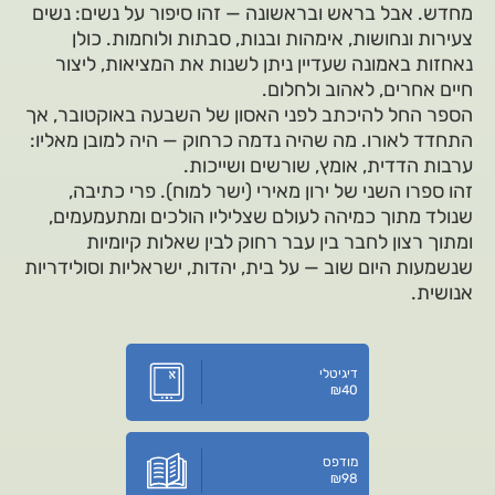
מחדש. אבל בראש ובראשונה — זהו סיפור על נשים: נשים
צעירות ונחושות, אימהות ובנות, סבתות ולוחמות. כולן
נאחזות באמונה שעדיין ניתן לשנות את המציאות, ליצור
חיים אחרים, לאהוב ולחלום.
הספר החל להיכתב לפני האסון של השבעה באוקטובר, אך
התחדד לאורו. מה שהיה נדמה כרחוק — היה למובן מאליו:
ערבות הדדית, אומץ, שורשים ושייכות.
זהו ספרו השני של ירון מאירי (ישר למוח). פרי כתיבה,
שנולד מתוך כמיהה לעולם שצליליו הולכים ומתעמעמים,
ומתוך רצון לחבר בין עבר רחוק לבין שאלות קיומיות
שנשמעות היום שוב — על בית, יהדות, ישראליות וסולידריות
אנושית.
דיגיטלי
₪
40
מודפס
₪
98