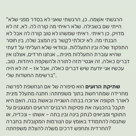
"הרגשתי אשְׁמה. כן, הרגשתי שאני לא בסדר מפני שלא
הייתי שם בשבילה. שלא ראיתי מה קורה לה. לא, זה לא
מדויק. כן ראיתי. ראיתי שמשהו לא טוב קורה לה אבל לא
הבנתי מה. לא יכולתי לקַשר בין המצב שלה, בין חוסר
התפקוד שלה ובין התעללות. ובוודאי שלא העליתי על דעתי
שהיא עוברת התעללות מינית… אנחנו חרדים, אצלנו אין
דברים כאלה, זה אנטי־תזה לתורה ולהשקפת היהדות. טוב,
עכשיו אני יודעת שיש דברים כאלה, אבל אז – זה לא היה
ברשימת החשדות שלי".
שתיקת הרועים
הוא סיפורה של אם הנחשפת לפרשה
מחרידה שמתרחשת בתוך משפחתה: חתנה מתעלל מינית
לאורך תקופה ארוכה בבתה השנייה ובאשת בנה. האִם היא
תקבל בהכנעה את פסיקות הרבנים־הרועים המגוננים על
התוקף ומביאים לנתק בינה ובין בתה – אשתו – ונכדיה, או
שתנסה להתמודד באומץ עם הנורמות המקובלות בחברה
החרדית ותחפש דרכים משלה להצלת משפחתה?