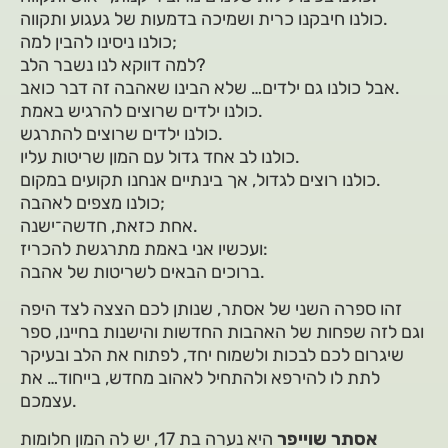
כולנו חיבקנו כרית ושמיכה בדמעות של געגוע ותקווה.
כולנו ניסינו להבין למה;
למה דווקא לנו נשבר הלב?
אבל כולנו גם ילדים… שלא הבינו שאהבה זה דבר כואב.
כולנו ילדים שרוצים להרגיש באמת.
כולנו ילדים שרוצים להתרגש.
כולנו לב אחד גדול עם המון שריטות עליו.
כולנו רוצים לגדול, אך בינתיים אנחנו תקועים במקום.
כולנו מצפים לאהבה;
אחת כזאת, חדשה־ישנה.
ועכשיו אני באמת מתרגשת להכריז:
ברוכים הבאים לשריטות של אהבה.
זהו ספרה השני של אסתר, שנותן לכם הצצה לצד היפה
וגם לזה שפחות של האהבות החדשות והישנות בחיינו, ספר
שיגרום לכם לבכות ולשמוח יחד, לפתוח את הלב ובעיקר
לתת לו להירפא ולהתחיל לאהוב מחדש, בייחוד… את
עצמכם.
אסתר שוייפר
היא נערה בת 17, יש לה המון חלומות