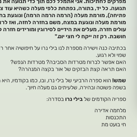
מפרקים לחתיכות. אני אתמלל לכם תוך כדי תנועה את 
תנועה. כל יד, בתורה, נפתחת כלפי מעלה כשהיא עוד צ
פתיחה), מורמת מעלה (הרמה הרמה הרמה) ונוגעת בחזה 
מורמת מעלה ונוגעת במצח, משם בחזרה לחזה, ואז לרצ
עולים חזרה, מעלים את הידיים לסירוגין ומורידים חזרה לי
חושבת. רק זה ייקח לי חצי יום."
בכתיבה כנה וישירה מספרת לנו בילי נרו על חיפושיה אחר רו
שפוי ולא רגוע.
האם אפשר לברוח מטרדות הסביבה? מטרדות הנפש?
האם תראה קצת הבזקים של אור בקצה המנהרה?
שמש!
הוא ספרה הרביעי של בילי נרו, ובו, כמו בקודמיו, ה
בשפה פשוטה ובהירה, שלעיתים גם מעלה חיוך.
ספריה הקודמים של
בילי נרו
בסדרה:
מלחמה אדירה
התכנסות
חי בועט מת