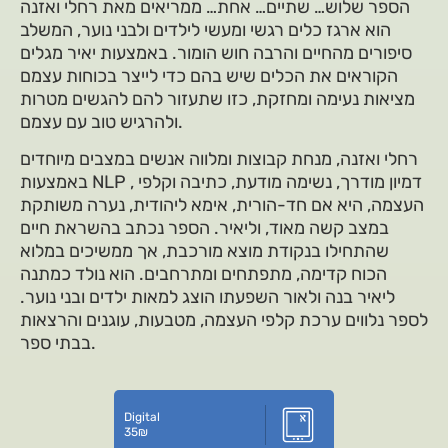
הספר שלוש… שתיים… אחת… ממריאים מאת רחלי ואזנה
הוא ארגז כלים רגשי ומעשי לילדים ולבני נוער, המשלב
סיפורים מהחיים והרבה חוש הומור. באמצעות יאיר מגלים
הקוראים את הכלים שיש בהם כדי לייצר בכוחות עצמם
מציאות נעימה ומחזקת, כזו שתעזור להם להגשים מטרות
ולהרגיש טוב עם עצמם.
רחלי ואזנה, מנחת קבוצות ומלווה אנשים במצבים מיוחדים
באמצעות NLP , דמיון מודרך, נשימה מודעת, כתיבה וקלפי
העצמה, היא אם חד-הורית, אימא ליהודית, נערה משותקת
במצב קשה מאוד, וליאיר. הספר נכתב בהשראת חיים
שהתחילו בנקודת מוצא מורכבת, אך ממשיכים במלוא
הכוח קדימה, מתפתחים ומתרחבים. הוא נולד כמתנה
ליאיר בנה ולאור השפעתו הוצג למאות ילדים ובני נוער.
לספר נלווים ערכת קלפי העצמה, מטבעות, עוגנים והרצאות
בבתי ספר.
Digital
35
₪