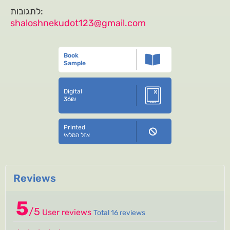
לתגובות:
shaloshnekudot123@gmail.com
Book
Sample
Digital
36
₪
Printed
אזל המלאי
Reviews
5
/
5
User reviews
Total 16 reviews