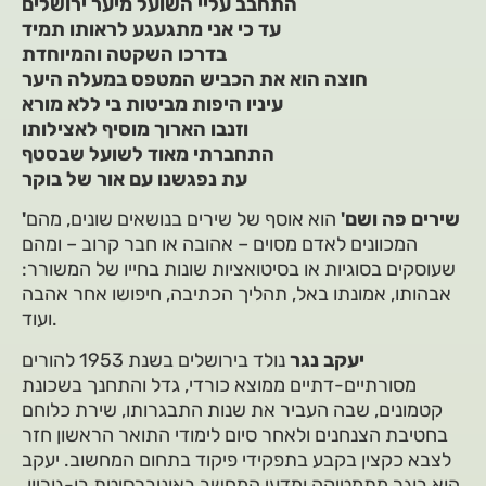
התחבב עליי השועל מיער ירושלים
עד כי אני מתגעגע לראותו תמיד
בדרכו השקטה והמיוחדת
חוצה הוא את הכביש המטפס במעלה היער
עיניו היפות מביטות בי ללא מורא
וזנבו הארוך מוסיף לאצילותו
התחברתי מאוד לשועל שבסטף
עת נפגשנו עם אור של בוקר
'שירים פה ושם'
הוא אוסף של שירים בנושאים שונים, מהם
המכוונים לאדם מסוים – אהובה או חבר קרוב – ומהם
שעוסקים בסוגיות או בסיטואציות שונות בחייו של המשורר:
אבהותו, אמונתו באל, תהליך הכתיבה, חיפושו אחר אהבה
ועוד.
יעקב נגר
נולד בירושלים בשנת 1953 להורים
מסורתיים-דתיים ממוצא כורדי, גדל והתחנך בשכונת
קטמונים, שבה העביר את שנות התבגרותו, שירת כלוחם
בחטיבת הצנחנים ולאחר סיום לימודי התואר הראשון חזר
לצבא כקצין בקבע בתפקידי פיקוד בתחום המחשוב. יעקב
הוא בוגר מתמטיקה ומדעי המחשב באוניברסיטת בן-גוריון.