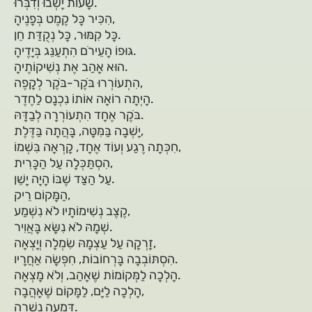
שָׁעוֹת יָשְׁבוּ וְדִבְּרוּ.
הִכִּיר כָּל קֶמֶט בְּפָנֶיהָ,
כָּל קִמּוּר, כָּל נְקֻדַּת חֵן.
גּוּפוֹ הָעֵירֹם הִתְעַנֵּג בְּיָדֶיהָ.
הוּא אָהַב אֶת נְשִׁיקוֹתֶיהָ.
הִתְעוֹרְרוּ בֹּקֶר-בֹּקֶר לְקָפֶה,
הָיְתָה רוֹאָה אוֹתוֹ נִכְנָס לַחֶדֶר.
בֹּקֶר אֶחָד הִתְעוֹרְרָה לְבַדָּהּ.
יָשְׁבָה בַּמִּטָּה, בָּהֲתָה בַּדֶּלֶת,
חִכְּתָה רֶגַע וְעוֹד אֶחָד, קָרְאָה בִּשְׁמוֹ,
הִסְתַּכְּלָה עַל הַכָּרִית,
עַל הַצַּד שֶׁבּוֹ הָיָה יָשֵׁן.
הַמָּקוֹם רֵיק,
קֶצֶב נְשִׁימוֹתָיו לֹא נִשְׁמַע,
שְׁמָהּ לֹא נִשָּׂא בָּאֲוִיר.
זָרְקָה עַל עַצְמָהּ שִׂמְלָה וְיָצְאָה,
הִסְתּוֹבְבָה בָּרְחוֹבוֹת, חִפְּשָׂה אַחֲרָיו.
הָלְכָה לַמְּקוֹמוֹת שֶׁאָהַב, וְלֹא מָצְאָה.
הָלְכָה לַיָּם, לַמָּקוֹם שֶׁאָהֲבָה,
דִּמְעָה נָשְׁרָה.