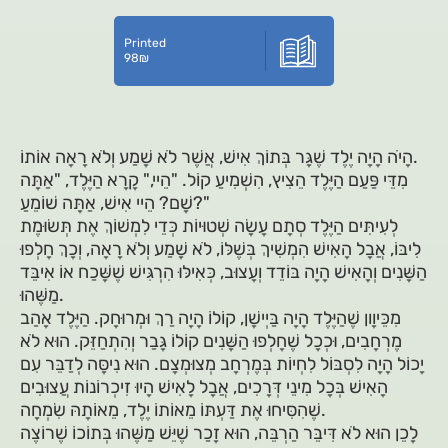
Printed
98
₪
הָיֹה הָיָה יֶלֶד שֶׁגָּר בְּתוֹךְ אִישׁ, אֲשֶׁר לֹא שָׁמַע וְלֹא רָאָה אוֹתוֹ.
מִדֵּי פַּעַם הַיֶּלֶד הֵצִיץ, הִשְׁמִיעַ קוֹל. "הֵיי," קָרָא הַיֶּלֶד, "אַתָּה
שָׁם? הֵיי אִישׁ, אַתָּה שׁוֹמֵעַ?"
לְעִיתִּים הַיֶּלֶד סְתָם עָשָׂה שְׁטוּיוֹת כְּדֵי לִמְשׁוֹךְ אֶת תְּשׂוּמֶת
לִיבּוֹ, אֲבָל הָאִישׁ הִמְשִׁיךְ בְּשֶׁלּוֹ, לֹא שָׁמַע וְלֹא רָאָה, וְכָךְ חָלְפוּ
הַשָּׁנִים וְהָאִישׁ הָיָה בּוֹדֵד וְעָצוּב, כְּאִילּוּ הִרְגִּישׁ שֶׁשָּׁכַח אוֹ אִיבֵּד
מַשֶּׁהוּ.
מִכֵּיוָון שֶׁהַיֶּלֶד הָיָה בַּיְישָׁן, קוֹלוֹ הָיָה רַךְ וּמְרוּחָק. הַיֶּלֶד אָהַב
מֶרְחָבִים, וּכְכָל שֶׁחָלְפוּ הַשָּׁנִים קוֹלוֹ גָּבַר וְהִתְחַזֵּק. הוּא לֹא
יָכוֹל הָיָה לִסְבּוֹל לִחְיוֹת בְּמֶרְחָב מְצוּמְצָם. הוּא נִיסָּה לְדַבֵּר עִם
הָאִישׁ בְּכָל מִינֵי דְּרָכִים, אֲבָל לָאִישׁ הָיוּ זִיכְרוֹנוֹת עֲצוּבִים
שֶׁהִסִּיחוּ אֶת דַּעְתּוֹ מֵאוֹתוֹ יֶלֶד, מֵאוֹתָהּ שִׂמְחָה.
לָכֵן הוּא לֹא דִּיבֵּר הַרְבֵּה, הוּא זָכַר שֶׁיֵּשׁ מַשֶּׁהוּ בְּתוֹכוֹ שֶׁרוֹצֶה