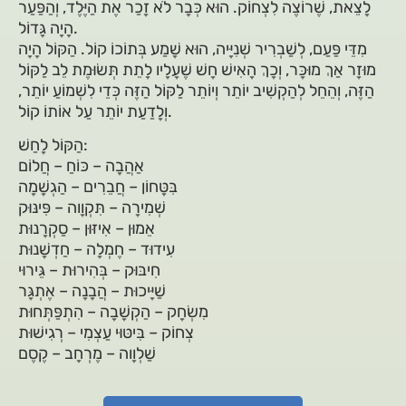
לָצֵאת, שֶׁרוֹצֶה לִצְחוֹק. הוּא כְּבָר לֹא זָכַר אֶת הַיֶּלֶד, וְהַפַּעַר
הָיָה גָּדוֹל.
מִדֵּי פַּעַם, לְשַׁבְרִיר שְׁנִיָּיה, הוּא שָׁמַע בְּתוֹכוֹ קוֹל. הַקּוֹל הָיָה
מוּזָר אַךְ מוּכָּר, וְכָךְ הָאִישׁ חָשׁ שֶׁעָלָיו לָתֵת תְּשׂוּמֶת לֵב לַקּוֹל
הַזֶּה, וְהֵחֵל לְהַקְשִׁיב יוֹתֵר וְיוֹתֵר לַקּוֹל הַזֶּה כְּדֵי לִשְׁמוֹעַ יוֹתֵר,
וְלָדַעַת יוֹתֵר עַל אוֹתוֹ קוֹל.
הַקּוֹל לָחַשׁ:
אַהֲבָה – כּוֹחַ – חֲלוֹם
בִּטָּחוֹן – חֲבֵרִים – הַגְשָׁמָה
שְׁמִירָה – תִּקְוָוה – פִּינּוּק
אֵמוּן – אִיזּוּן – סַקְרָנוּת
עִידוּד – חֶמְלָה – חַדְשָׁנוּת
חִיבּוּק – בְּהִירוּת – גֵּירוּי
שַׁיָּיכוּת – הֲבָנָה – אֶתְגָּר
מִשְׂחָק – הַקְשָׁבָה – הִתְפַּתְּחוּת
צְחוֹק – בִּיטּוּי עַצְמִי – רְגִישׁוּת
שַׁלְוָוה – מֶרְחָב – קֶסֶם