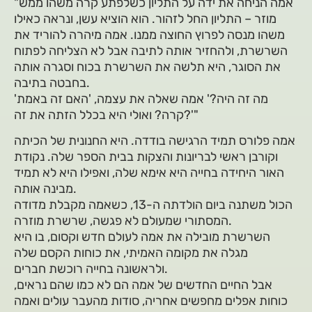
"אמה הניחה את ידה על התליון כשלפתע קרה משהו ממש
מוזר – התליון החל לזהור. הוא הוציא עשן, ונראה כאילו
משהו מנסה לפרוץ החוצה ממנו. אמה מיהרה להוריד את
השרשרת, ולהחזיר אותה לתיבה אבל לא הצליחה לפתוח
את הסוגר, היא תלשה את השרשרת בכוח וסגרה אותה
בחבטה בתיבה.
'מה זה היה?' אמה שאלה את עצמה, 'האם זה באמת
קרה? ואולי היא בכלל הזתה את זה?'"
אמה פלורס תמיד הרגישה בודדה. היא החנונית של הכיתה
וקורבן ראשי לבריונות והצקות בבית הספר שלה. נקודת
האור היחידה בחייה היא אימא שלה, ואפילו היא לא תמיד
מבינה אותה.
הכול משתנה ביום הולדתה ה-13, כשאמה מקבלת מדודה
המסתורי שמעולם לא פגשה, שרשרת מוזרה.
השרשרת מובילה את אמה לעולם חדש וקסום, בו היא
מגלה את מקומה האמיתי, את כוחות הקסם שלה
ולראשונה בחייה רוכשת חברים.
אבל החיים החדשים של אמה הם לא כמו שהם נראים,
כוחות אפלים מחפשים אחריה, סודות מהעבר עולים ואמה