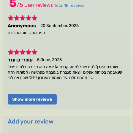
5
/
5
User reviews
Total 18 reviews
5
Anonymous
20 September, 2025
ספר ממש טוב ממליצה
5
עופרי בן עזר
5 June, 2025
'שומרת האבן' לקח אותי למסע קסום 💫 אמה היא גיבורה בלתי צפויה
שנאבקת בכוחות אפלים ויוצאת מנצחת בעוצמה מפתיעה ❕ המותחן הזה
שבה את לבי 🫶🏻 ישר מההתחלה ועד העמוד האחרון
Show more reviews
Add your review