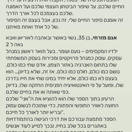
החיים שלכם, על שיפור הביטחון העצמי שלכם ועל האמונה
שלכם בעצמכם לכל אורך הדרך.
זה אומנם סיפור החיים שלי, זה נכון, אבל בעצם זה הסיפור
של כל אחד ואחת מאיתנו.
אגם מזרחי,
בן 35, נשוי באושר ובאהבה לאוריאן ואבא
גאה ל 2
ילדיו המקסימים – נועם ועומר. בעל תואר ראשון במנהל
עסקים, עוסק כמנהל פרויקטים ומכירות בעסק המשפחתי
שלו בתחום האנרגיה באזור הצפון. אדם שחי כמו כולם,
נושם כמו כולם, חולם כמו כולם. אז זה, שלא בדיוק… הוא
בעצם לא כמו כולם, אלא יחיד במינו שחי את חייו בדרכו
שלו, ופועל על פי האינטואיציה הפנימית החזקה שלו, בדיוק
כפי שאתה או את בחיים שלכם.
הרעיון בתוך הספר שלו הוא להוציא את ה”אני” שלכם
החוצה לאוויר החופשי והפתוח, כדי שתוכלו לנשום עמוק
ובריא יותר לאורך כל חייכם“.
הספר מתמצת עבורכם את דרכי הגישה בהתמודדויות
באתגרים בכל שלב בחייו, ובכך לסייע לעוד אנשים