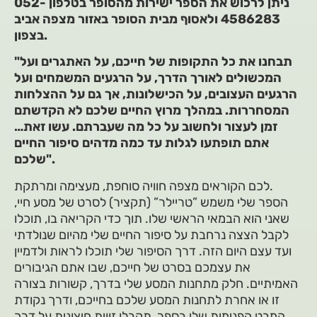
ניתן לרכוש את הספר ישירות מהסופר בטלפון 052-
4586283
ולאסוף מבית הסופר באזור מצפה אביב
בצפון.
"תבחנו את כל התקופות של חייכם, על האתגרים ועל
המכשולים לאורך הדרך, על הרגעים המשמחים ועל
הרגעים העצובים, על
הכישלונות, אך גם על ההצלחות
המסחררות. במהלך מרוץ החיים שלכם לא הקדשתם
זמן לעצור ולחשוב על כל מה שעברתם. עשו זאת…
אתם תופתעו לגלות עד כמה מדהים סיפור החיים
שלכם".
לכם הקוראים מצפה חוויה סוחפת, מעצימה ומרתקת.
הספר שלי משמש ”טריילר” (תקציר) לסרט של מסע חיי,
שאני הוא הבמאי הראשי שלו. תוך כדי הקריאה בו, תוכלו
לקבל הצצה נרחבת על סיפור החיים שלי מהיום שנולדתי
ועד עצם היום הזה. דרך הסיפור שלי תוכלו לראות ולדמיין
את עצמכם בסרט של חייכם, שבו אתם הגיבורים
האמיתיים. חלק מתחנות המסע שלי בדרך, קשורות בצורה
זו או אחרת לתחנות המסע שלכם בחייכם, ודרך נקודת
המבט הפנימית שלי בספר, תקבלו זווית חיצונית על דרך