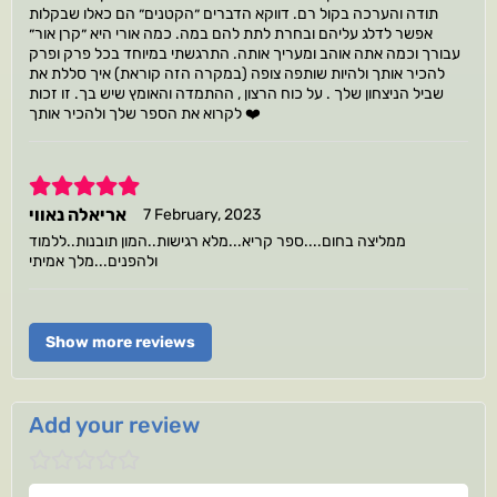
תודה והערכה בקול רם. דווקא הדברים ״הקטנים״ הם כאלו שבקלות
אפשר לדלג עליהם ובחרת לתת להם במה. כמה אורי היא ״קרן אור״
עבורך וכמה אתה אוהב ומעריך אותה. התרגשתי במיוחד בכל פרק ופרק
להכיר אותך ולהיות שותפה צופה (במקרה הזה קוראת) איך סללת את
שביל הניצחון שלך . על כוח הרצון , ההתמדה והאומץ שיש בך. זו זכות
לקרוא את הספר שלך ולהכיר אותך ❤️
5
אריאלה נאווי
7 February, 2023
ממליצה בחום....ספר קריא...מלא רגישות..המון תובנות..ללמוד
ולהפנים...מלך אמיתי
Show more reviews
Add your review
Your name